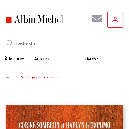
Aller
au
contenu
principal
À la Une
Auteurs
Livres
Accueil
Sur les pas de Geronimo