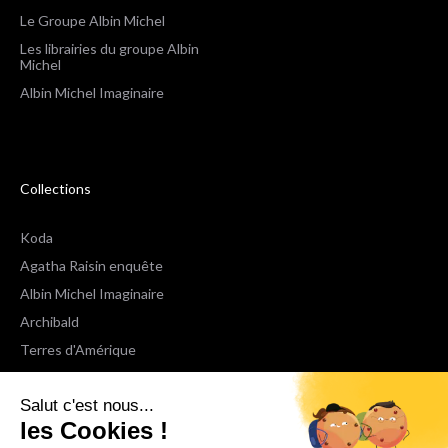
Le Groupe Albin Michel
Les librairies du groupe Albin
Michel
Albin Michel Imaginaire
Collections
Koda
Agatha Raisin enquête
Albin Michel Imaginaire
Archibald
Terres d'Amérique
Espaces Libres Poche
Salut c'est nous...
NOX
les Cookies !
Wiz