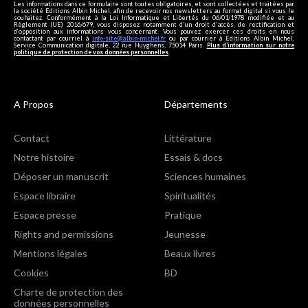
Les informations dans ce formulaire sont toutes obligatoires, et sont collectées et traitées par
la société Editions Albin Michel, afin de recevoir nos newsletters au format digital si vous le
souhaitez. Conformément à la Loi Informatique et Libertés du 06/01/1978 modifiée et au
Règlement (UE) 2016/679, vous disposez notamment d'un droit d'accès, de rectification et
d’opposition aux informations vous concernant. Vous pouvez exercer ces droits en nous
contactant par courriel à
info-site@albin-michel.fr
ou par courrier à Editions Albin Michel,
Service Communication digitale, 22 rue Huyghens, 75014 Paris.
Plus d’information sur notre
politique de protection de vos données personnelles
.
A Propos
Départements
Contact
Littérature
Notre histoire
Essais & docs
Déposer un manuscrit
Sciences humaines
Espace libraire
Spiritualités
Espace presse
Pratique
Rights and permissions
Jeunesse
Mentions légales
Beaux livres
Cookies
BD
Charte de protection des
données personnelles