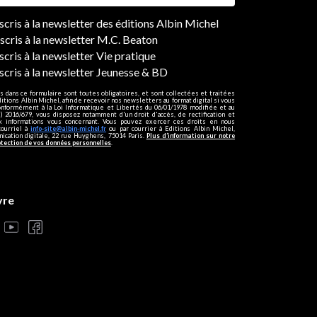
ers
nscris à la newsletter des éditions Albin Michel
nscris à la newsletter M.C. Beaton
scris à la newsletter Vie pratique
nscris à la newsletter Jeunesse & BD
s dans ce formulaire sont toutes obligatoires, et sont collectées et traitées
ditions Albin Michel, afin de recevoir nos newsletters au format digital si vous
onformément à la Loi Informatique et Libertés du 06/01/1978 modifiée et au
 2016/679, vous disposez notamment d'un droit d'accès, de rectification et
ux informations vous concernant. Vous pouvez exercer ces droits en nous
courriel à
info-site@albin-michel.fr
ou par courrier à Editions Albin Michel,
cation digitale, 22 rue Huyghens, 75014 Paris.
Plus d’information sur notre
otection de vos données personnelles
.
vre
s réglementations. Personnalisez vos préférences pour contrôler