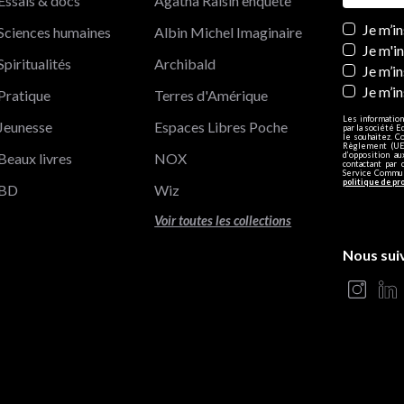
Essais & docs
Agatha Raisin enquête
Newslett
Je m’i
Sciences humaines
Albin Michel Imaginaire
Je m'i
Spiritualités
Archibald
Je m’in
Je m’i
Pratique
Terres d'Amérique
Les information
Jeunesse
Espaces Libres Poche
par la société E
le souhaitez. C
Règlement (UE)
Beaux livres
NOX
d’opposition a
contactant par 
Service Communi
politique de pr
BD
Wiz
Voir toutes les collections
Nous sui
s Options
ètres de confidentialité, en garantissant la conformité avec le