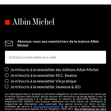
Abonnez-vous aux newsletters de la maison Albin
Michel
Newsletters
Je m’inscris à la newsletter des éditions Albin Michel
Je m'inscris à la newsletter M.C. Beaton
Je m’inscris à la newsletter Vie pratique
Je m’inscris à la newsletter Jeunesse & BD
Les informations dans ce formulaire sont toutes obligatoires, et sont collectées et traitées par
la société Editions Albin Michel, afin de recevoir nos newsletters au format digital si vous le
souhaitez. Conformément à la Loi Informatique et Libertés du 06/01/1978 modifiée et au
Règlement (UE) 2016/679, vous disposez notamment d'un droit d'accès, de rectification et
d’opposition aux informations vous concernant. Vous pouvez exercer ces droits en nous
contactant par courriel à
info-site@albin-michel.fr
ou par courrier à Editions Albin Michel,
Service Communication digitale, 22 rue Huyghens, 75014 Paris.
Plus d’information sur notre