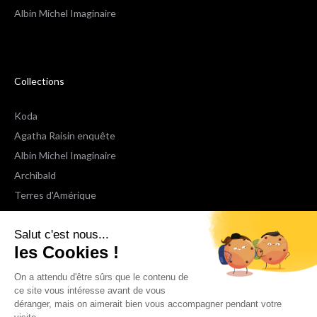
Albin Michel Imaginaire
Collections
Koda
Agatha Raisin enquête
Albin Michel Imaginaire
Archibald
Terres d'Amérique
Espaces Libres Poche
Salut c'est nous...
NOX
les Cookies !
Wiz
Voir toutes les collections
On a attendu d'être sûrs que le contenu de
ce site vous intéresse avant de vous
déranger, mais on aimerait bien vous accompagner pendant votre
Nous suivre