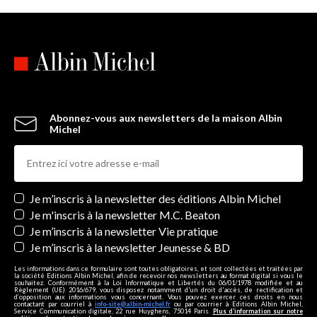
Abonnez-vous aux newsletters de la maison Albin
Michel
Newsletters
Je m’inscris à la newsletter des éditions Albin Michel
Je m'inscris à la newsletter M.C. Beaton
Je m’inscris à la newsletter Vie pratique
Je m’inscris à la newsletter Jeunesse & BD
Les informations dans ce formulaire sont toutes obligatoires, et sont collectées et traitées par
la société Editions Albin Michel, afin de recevoir nos newsletters au format digital si vous le
souhaitez. Conformément à la Loi Informatique et Libertés du 06/01/1978 modifiée et au
Règlement (UE) 2016/679, vous disposez notamment d'un droit d'accès, de rectification et
d’opposition aux informations vous concernant. Vous pouvez exercer ces droits en nous
contactant par courriel à
info-site@albin-michel.fr
ou par courrier à Editions Albin Michel,
Service Communication digitale, 22 rue Huyghens, 75014 Paris.
Plus d’information sur notre