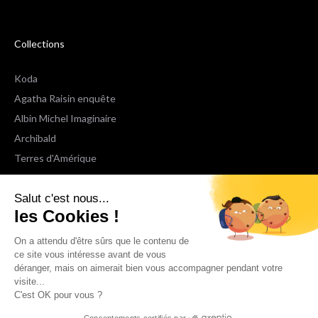
Collections
Koda
Agatha Raisin enquête
Albin Michel Imaginaire
Archibald
Terres d'Amérique
Espaces Libres Poche
Salut c'est nous...
NOX
les Cookies !
Wiz
Voir toutes les collections
On a attendu d'être sûrs que le contenu de
ce site vous intéresse avant de vous
déranger, mais on aimerait bien vous accompagner pendant votre
Nous suivre
visite...
C'est OK pour vous ?
Consentements certifiés par