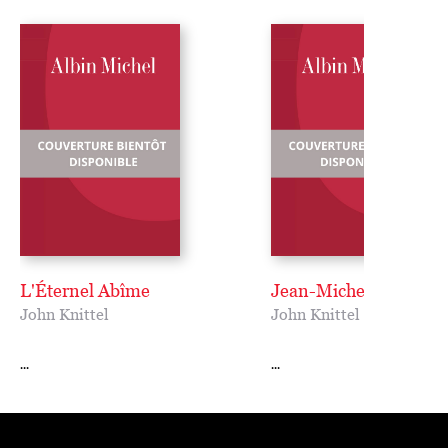
L'Éternel Abîme
Jean-Michel
John Knittel
John Knittel
...
...