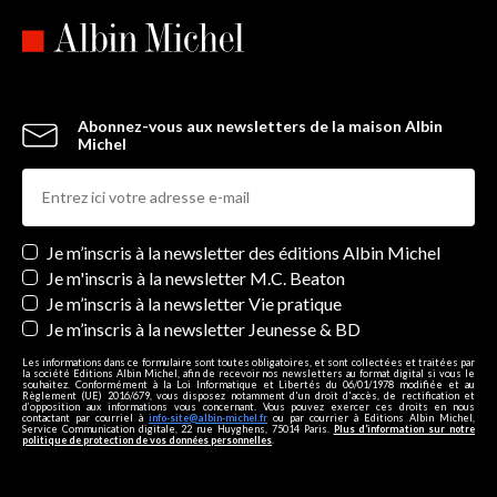
Abonnez-vous aux newsletters de la maison Albin
Michel
Newsletters
Je m’inscris à la newsletter des éditions Albin Michel
Je m'inscris à la newsletter M.C. Beaton
Je m’inscris à la newsletter Vie pratique
Je m’inscris à la newsletter Jeunesse & BD
Les informations dans ce formulaire sont toutes obligatoires, et sont collectées et traitées par
la société Editions Albin Michel, afin de recevoir nos newsletters au format digital si vous le
souhaitez. Conformément à la Loi Informatique et Libertés du 06/01/1978 modifiée et au
Règlement (UE) 2016/679, vous disposez notamment d'un droit d'accès, de rectification et
d’opposition aux informations vous concernant. Vous pouvez exercer ces droits en nous
contactant par courriel à
info-site@albin-michel.fr
ou par courrier à Editions Albin Michel,
Service Communication digitale, 22 rue Huyghens, 75014 Paris.
Plus d’information sur notre
politique de protection de vos données personnelles
.