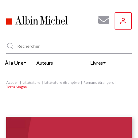
Aller
au
contenu
principal
À la Une
Auteurs
Livres
Accueil
Littérature
Littérature étrangère
Romans étrangers
Terra Magna