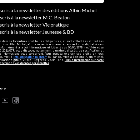
ers
nscris à la newsletter des éditions Albin Michel
nscris à la newsletter M.C. Beaton
scris à la newsletter Vie pratique
nscris à la newsletter Jeunesse & BD
s dans ce formulaire sont toutes obligatoires, et sont collectées et traitées
ditions Albin Michel, afin de recevoir nos newsletters au format digital si vous
onformément à la Loi Informatique et Libertés du 06/01/1978 modifiée et au
 2016/679, vous disposez notamment d'un droit d'accès, de rectification et
ux informations vous concernant. Vous pouvez exercer ces droits en nous
courriel à
info-site@albin-michel.fr
ou par courrier à Editions Albin Michel,
cation digitale, 22 rue Huyghens, 75014 Paris.
Plus d’information sur notre
otection de vos données personnelles
.
vre
s réglementations. Personnalisez vos préférences pour contrôler