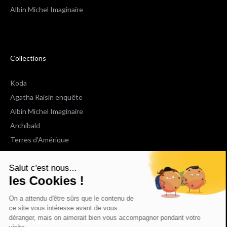
Albin Michel Imaginaire
Collections
Koda
Agatha Raisin enquête
Albin Michel Imaginaire
Archibald
Terres d'Amérique
Espaces Libres Poche
Salut c'est nous...
NOX
les Cookies !
Wiz
Voir toutes les collections
On a attendu d'être sûrs que le contenu de
ce site vous intéresse avant de vous
déranger, mais on aimerait bien vous accompagner pendant votre
Nous suivre