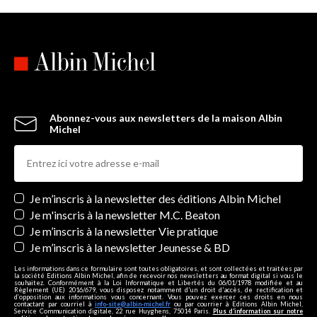
Abonnez-vous aux newsletters de la maison Albin
Michel
Newsletters
Je m’inscris à la newsletter des éditions Albin Michel
Je m'inscris à la newsletter M.C. Beaton
Je m’inscris à la newsletter Vie pratique
Je m’inscris à la newsletter Jeunesse & BD
Les informations dans ce formulaire sont toutes obligatoires, et sont collectées et traitées par
la société Editions Albin Michel, afin de recevoir nos newsletters au format digital si vous le
souhaitez. Conformément à la Loi Informatique et Libertés du 06/01/1978 modifiée et au
Règlement (UE) 2016/679, vous disposez notamment d'un droit d'accès, de rectification et
d’opposition aux informations vous concernant. Vous pouvez exercer ces droits en nous
contactant par courriel à
info-site@albin-michel.fr
ou par courrier à Editions Albin Michel,
Service Communication digitale, 22 rue Huyghens, 75014 Paris.
Plus d’information sur notre