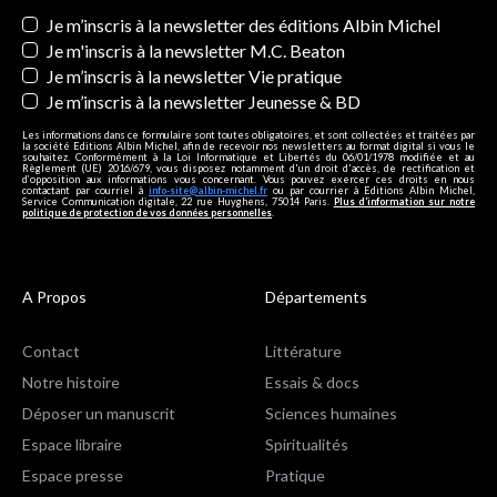
Newsletters
Je m’inscris à la newsletter des éditions Albin Michel
Je m'inscris à la newsletter M.C. Beaton
Je m’inscris à la newsletter Vie pratique
Je m’inscris à la newsletter Jeunesse & BD
Les informations dans ce formulaire sont toutes obligatoires, et sont collectées et traitées par
la société Editions Albin Michel, afin de recevoir nos newsletters au format digital si vous le
souhaitez. Conformément à la Loi Informatique et Libertés du 06/01/1978 modifiée et au
Règlement (UE) 2016/679, vous disposez notamment d'un droit d'accès, de rectification et
d’opposition aux informations vous concernant. Vous pouvez exercer ces droits en nous
contactant par courriel à
info-site@albin-michel.fr
ou par courrier à Editions Albin Michel,
Service Communication digitale, 22 rue Huyghens, 75014 Paris.
Plus d’information sur notre
politique de protection de vos données personnelles
.
A Propos
Départements
Contact
Littérature
Notre histoire
Essais & docs
Déposer un manuscrit
Sciences humaines
Espace libraire
Spiritualités
Espace presse
Pratique