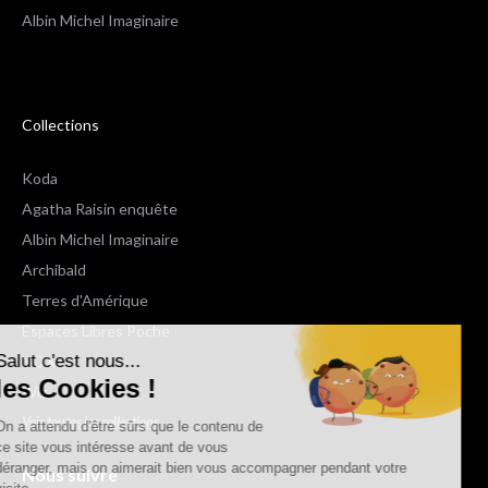
Albin Michel Imaginaire
Collections
Koda
Agatha Raisin enquête
Albin Michel Imaginaire
Archibald
Terres d'Amérique
Espaces Libres Poche
Salut c'est nous...
NOX
les Cookies !
Wiz
Voir toutes les collections
On a attendu d'être sûrs que le contenu de
ce site vous intéresse avant de vous
déranger, mais on aimerait bien vous accompagner pendant votre
Nous suivre