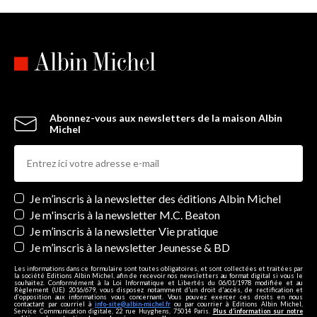
Abonnez-vous aux newsletters de la maison Albin
Michel
Newsletters
Je m’inscris à la newsletter des éditions Albin Michel
Je m'inscris à la newsletter M.C. Beaton
Je m’inscris à la newsletter Vie pratique
Je m’inscris à la newsletter Jeunesse & BD
Les informations dans ce formulaire sont toutes obligatoires, et sont collectées et traitées par
la société Editions Albin Michel, afin de recevoir nos newsletters au format digital si vous le
souhaitez. Conformément à la Loi Informatique et Libertés du 06/01/1978 modifiée et au
Règlement (UE) 2016/679, vous disposez notamment d'un droit d'accès, de rectification et
d’opposition aux informations vous concernant. Vous pouvez exercer ces droits en nous
contactant par courriel à
info-site@albin-michel.fr
ou par courrier à Editions Albin Michel,
Service Communication digitale, 22 rue Huyghens, 75014 Paris.
Plus d’information sur notre