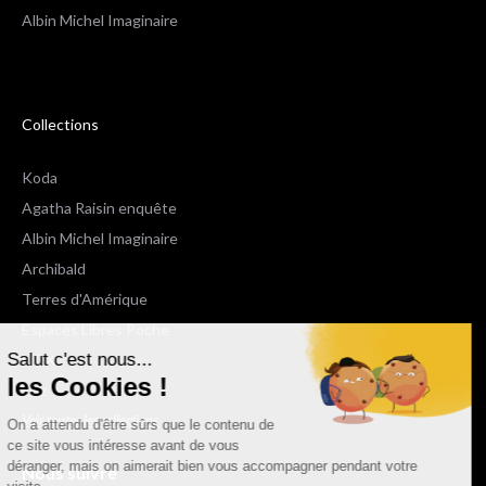
Albin Michel Imaginaire
Collections
Koda
Agatha Raisin enquête
Albin Michel Imaginaire
Archibald
Terres d'Amérique
Espaces Libres Poche
Salut c'est nous...
NOX
les Cookies !
Wiz
Voir toutes les collections
On a attendu d'être sûrs que le contenu de
ce site vous intéresse avant de vous
déranger, mais on aimerait bien vous accompagner pendant votre
Nous suivre