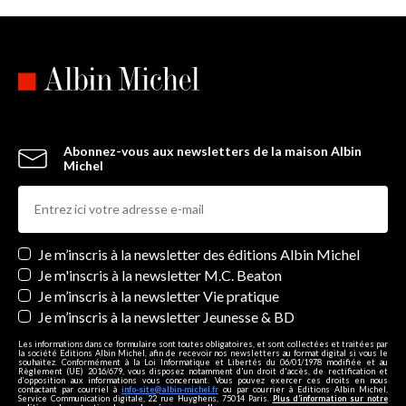
Abonnez-vous aux newsletters de la maison Albin
Michel
Newsletters
Je m’inscris à la newsletter des éditions Albin Michel
Je m'inscris à la newsletter M.C. Beaton
Je m’inscris à la newsletter Vie pratique
Je m’inscris à la newsletter Jeunesse & BD
Les informations dans ce formulaire sont toutes obligatoires, et sont collectées et traitées par
la société Editions Albin Michel, afin de recevoir nos newsletters au format digital si vous le
souhaitez. Conformément à la Loi Informatique et Libertés du 06/01/1978 modifiée et au
Règlement (UE) 2016/679, vous disposez notamment d'un droit d'accès, de rectification et
d’opposition aux informations vous concernant. Vous pouvez exercer ces droits en nous
contactant par courriel à
info-site@albin-michel.fr
ou par courrier à Editions Albin Michel,
Service Communication digitale, 22 rue Huyghens, 75014 Paris.
Plus d’information sur notre