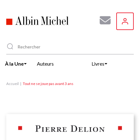
Aller
au
contenu
principal
À la Une
Auteurs
Livres
Accueil
Tout ne se joue pas avant 3 ans