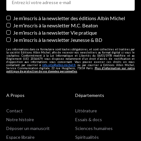
Newsletters
Je m’inscris à la newsletter des éditions Albin Michel
Je m'inscris à la newsletter M.C. Beaton
Je m’inscris à la newsletter Vie pratique
Je m’inscris à la newsletter Jeunesse & BD
Les informations dans ce formulaire sont toutes obligatoires, et sont collectées et traitées par
la société Editions Albin Michel, afin de recevoir nos newsletters au format digital si vous le
souhaitez. Conformément à la Loi Informatique et Libertés du 06/01/1978 modifiée et au
Règlement (UE) 2016/679, vous disposez notamment d'un droit d'accès, de rectification et
d’opposition aux informations vous concernant. Vous pouvez exercer ces droits en nous
contactant par courriel à
info-site@albin-michel.fr
ou par courrier à Editions Albin Michel,
Service Communication digitale, 22 rue Huyghens, 75014 Paris.
Plus d’information sur notre
politique de protection de vos données personnelles
.
A Propos
Départements
Contact
Littérature
Notre histoire
Essais & docs
Déposer un manuscrit
Sciences humaines
Espace libraire
Spiritualités