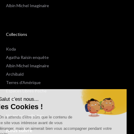
Albin Michel Imaginaire
Collections
Koda
Agatha Raisin enquête
Albin Michel Imaginaire
Archibald
Terres d'Amérique
Espaces Libres Poche
Salut c'est nous...
NOX
les Cookies !
Wiz
Voir toutes les collections
On a attendu d'être sûrs que le contenu de
ce site vous intéresse avant de vous
déranger, mais on aimerait bien vous accompagner pendant votre
Nous suivre