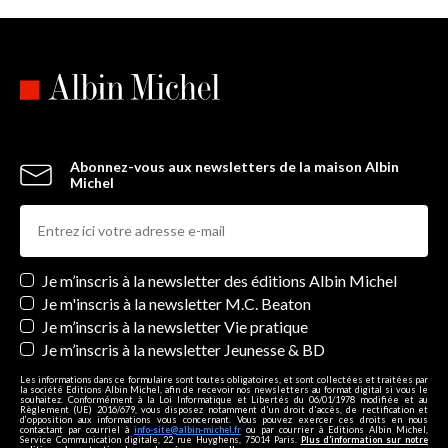
Abonnez-vous aux newsletters de la maison Albin
Michel
Newsletters
Je m’inscris à la newsletter des éditions Albin Michel
Je m'inscris à la newsletter M.C. Beaton
Je m’inscris à la newsletter Vie pratique
Je m’inscris à la newsletter Jeunesse & BD
Les informations dans ce formulaire sont toutes obligatoires, et sont collectées et traitées par
la société Editions Albin Michel, afin de recevoir nos newsletters au format digital si vous le
souhaitez. Conformément à la Loi Informatique et Libertés du 06/01/1978 modifiée et au
Règlement (UE) 2016/679, vous disposez notamment d'un droit d'accès, de rectification et
d’opposition aux informations vous concernant. Vous pouvez exercer ces droits en nous
contactant par courriel à
info-site@albin-michel.fr
ou par courrier à Editions Albin Michel,
Service Communication digitale, 22 rue Huyghens, 75014 Paris.
Plus d’information sur notre