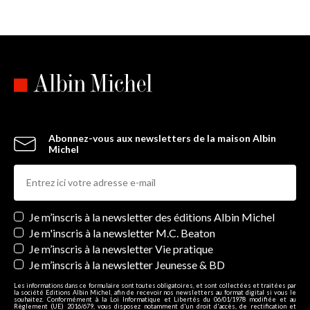
- Lady Smoke - tome 2
- Ember Queen - tome 3
Abonnez-vous aux newsletters de la maison Albin
Michel
Newsletters
Je m’inscris à la newsletter des éditions Albin Michel
Je m'inscris à la newsletter M.C. Beaton
Je m’inscris à la newsletter Vie pratique
Je m’inscris à la newsletter Jeunesse & BD
Les informations dans ce formulaire sont toutes obligatoires, et sont collectées et traitées par
la société Editions Albin Michel, afin de recevoir nos newsletters au format digital si vous le
souhaitez. Conformément à la Loi Informatique et Libertés du 06/01/1978 modifiée et au
Règlement (UE) 2016/679, vous disposez notamment d'un droit d'accès, de rectification et