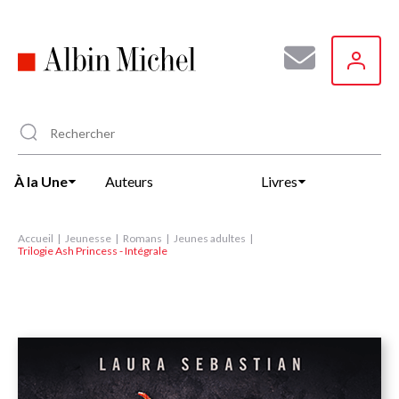
Aller
au
contenu
principal
À la Une
Auteurs
Livres
Accueil
Jeunesse
Romans
Jeunes adultes
Trilogie Ash Princess - Intégrale