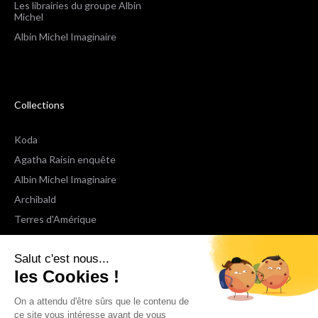
Les librairies du groupe Albin
Michel
Albin Michel Imaginaire
Collections
Koda
Agatha Raisin enquête
Albin Michel Imaginaire
Archibald
Terres d'Amérique
Espaces Libres Poche
Salut c'est nous...
NOX
les Cookies !
Wiz
Voir toutes les collections
On a attendu d'être sûrs que le contenu de
ce site vous intéresse avant de vous