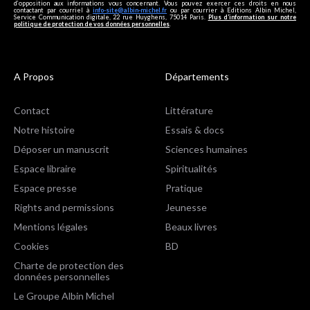
d’opposition aux informations vous concernant. Vous pouvez exercer ces droits en nous
contactant par courriel à
info-site@albin-michel.fr
ou par courrier à Editions Albin Michel,
Service Communication digitale, 22 rue Huyghens, 75014 Paris.
Plus d’information sur notre
politique de protection de vos données personnelles
.
A Propos
Départements
Contact
Littérature
Notre histoire
Essais & docs
Déposer un manuscrit
Sciences humaines
Espace libraire
Spiritualités
Espace presse
Pratique
Rights and permissions
Jeunesse
Mentions légales
Beaux livres
Cookies
BD
Charte de protection des
données personnelles
Le Groupe Albin Michel