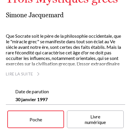
Simone Jacquemard
Que Socrate soit le père de la philosophie occidentale, que
le "miracle grec" se manifeste dans tout son éclat au Ve
siècle avant notre ère, sont certes des faits établis. Mais la
rare fécondité qui caractérise cet âge d'or ne doit pas
occulter les influences, notamment orientales, qui se sont
exercées sur la civilisation grecque. L'essor extraordinaire
des confréries orphiques, le développement d'écoles à
LIRE LA SUITE
caractère à la fois philosophique et mystique, la multiplicité
des fêtes et des rites initiatiques nommés "mystères",
témoignent de ces apports inspirés d'Ionie, d'Egypte, de
Phénicie, de Lydie ou encore de Perse.
Date de parution
C'est à travers trois figures singulières d'initiés - Orphée de
30 janvier 1997
Thrace, Pythagore de Samos et Empédocle d'Agrigente -
que Simonne Jacquemard a choisi de nous faire suivre le
destin de la Grèce antique, pour nous en livrer les sources
Livre
philosophiques et spirituelles.
Poche
numérique