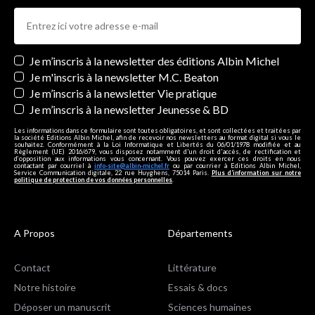
Newsletters
Je m’inscris à la newsletter des éditions Albin Michel
Je m'inscris à la newsletter M.C. Beaton
Je m’inscris à la newsletter Vie pratique
Je m’inscris à la newsletter Jeunesse & BD
Les informations dans ce formulaire sont toutes obligatoires, et sont collectées et traitées par
la société Editions Albin Michel, afin de recevoir nos newsletters au format digital si vous le
souhaitez. Conformément à la Loi Informatique et Libertés du 06/01/1978 modifiée et au
Règlement (UE) 2016/679, vous disposez notamment d'un droit d'accès, de rectification et
d’opposition aux informations vous concernant. Vous pouvez exercer ces droits en nous
contactant par courriel à
info-site@albin-michel.fr
ou par courrier à Editions Albin Michel,
Service Communication digitale, 22 rue Huyghens, 75014 Paris.
Plus d’information sur notre
politique de protection de vos données personnelles
.
A Propos
Départements
Contact
Littérature
Notre histoire
Essais & docs
Déposer un manuscrit
Sciences humaines