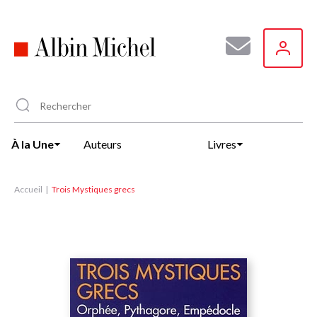
Aller
au
contenu
principal
À la Une
Auteurs
Livres
Accueil
Trois Mystiques grecs