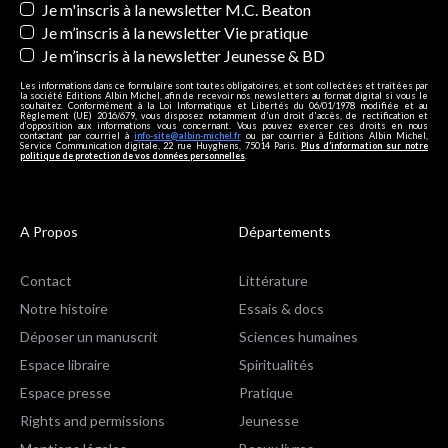
Je m'inscris à la newsletter M.C. Beaton
Je m’inscris à la newsletter Vie pratique
Je m’inscris à la newsletter Jeunesse & BD
Les informations dans ce formulaire sont toutes obligatoires, et sont collectées et traitées par
la société Editions Albin Michel, afin de recevoir nos newsletters au format digital si vous le
souhaitez. Conformément à la Loi Informatique et Libertés du 06/01/1978 modifiée et au
Règlement (UE) 2016/679, vous disposez notamment d'un droit d'accès, de rectification et
d’opposition aux informations vous concernant. Vous pouvez exercer ces droits en nous
contactant par courriel à
info-site@albin-michel.fr
ou par courrier à Editions Albin Michel,
Service Communication digitale, 22 rue Huyghens, 75014 Paris.
Plus d’information sur notre
politique de protection de vos données personnelles
.
A Propos
Départements
Contact
Littérature
Notre histoire
Essais & docs
Déposer un manuscrit
Sciences humaines
Espace libraire
Spiritualités
Espace presse
Pratique
Rights and permissions
Jeunesse