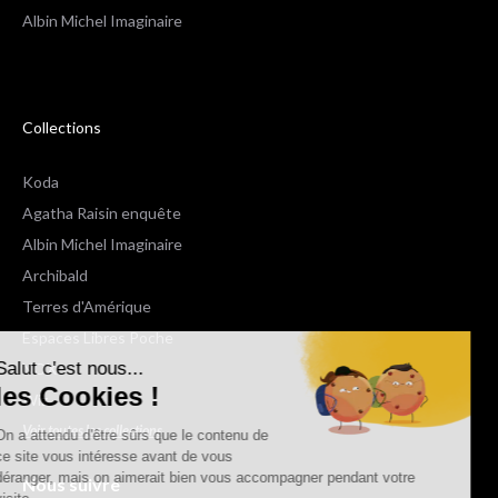
Albin Michel Imaginaire
Collections
Koda
Agatha Raisin enquête
Albin Michel Imaginaire
Archibald
Terres d'Amérique
Espaces Libres Poche
Salut c'est nous...
NOX
les Cookies !
Wiz
Voir toutes les collections
On a attendu d'être sûrs que le contenu de
ce site vous intéresse avant de vous
déranger, mais on aimerait bien vous accompagner pendant votre
Nous suivre