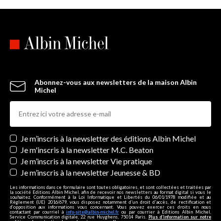
Abonnez-vous aux newsletters de la maison Albin
Michel
Newsletters
Je m’inscris à la newsletter des éditions Albin Michel
Je m'inscris à la newsletter M.C. Beaton
Je m’inscris à la newsletter Vie pratique
Je m’inscris à la newsletter Jeunesse & BD
Les informations dans ce formulaire sont toutes obligatoires, et sont collectées et traitées par
la société Editions Albin Michel, afin de recevoir nos newsletters au format digital si vous le
souhaitez. Conformément à la Loi Informatique et Libertés du 06/01/1978 modifiée et au
Règlement (UE) 2016/679, vous disposez notamment d'un droit d'accès, de rectification et
d’opposition aux informations vous concernant. Vous pouvez exercer ces droits en nous
contactant par courriel à
info-site@albin-michel.fr
ou par courrier à Editions Albin Michel,
Service Communication digitale, 22 rue Huyghens, 75014 Paris.
Plus d’information sur notre