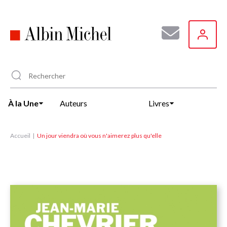
Aller
au
contenu
principal
À la Une
Auteurs
Livres
Accueil
Un jour viendra où vous n'aimerez plus qu'elle