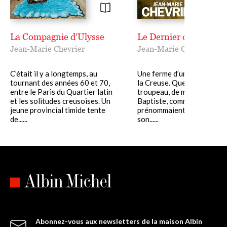
La Compagnie d’Ulysse
Le Dernier des Baptist
Jean-Marie Chevrier
Jean-Marie Chevrier
C’était il y a longtemps, au
Une ferme d’un autre temp
tournant des années 60 et 70,
la Creuse. Quelques hectar
entre le Paris du Quartier latin
troupeau, de modestes ruch
et les solitudes creusoises. Un
Baptiste, comme se
jeune provincial timide tente
prénommaient son grand-p
de......
son......
Abonnez-vous aux newsletters de la maison Albin