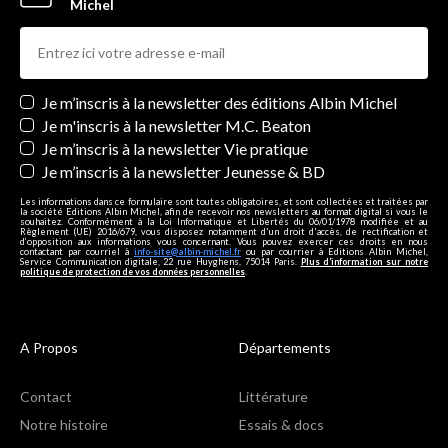
Michel
Newsletters
Je m’inscris à la newsletter des éditions Albin Michel
Je m'inscris à la newsletter M.C. Beaton
Je m’inscris à la newsletter Vie pratique
Je m’inscris à la newsletter Jeunesse & BD
Les informations dans ce formulaire sont toutes obligatoires, et sont collectées et traitées par
la société Editions Albin Michel, afin de recevoir nos newsletters au format digital si vous le
souhaitez. Conformément à la Loi Informatique et Libertés du 06/01/1978 modifiée et au
Règlement (UE) 2016/679, vous disposez notamment d'un droit d'accès, de rectification et
d’opposition aux informations vous concernant. Vous pouvez exercer ces droits en nous
contactant par courriel à
info-site@albin-michel.fr
ou par courrier à Editions Albin Michel,
Service Communication digitale, 22 rue Huyghens, 75014 Paris.
Plus d’information sur notre
politique de protection de vos données personnelles
.
A Propos
Départements
Contact
Littérature
Notre histoire
Essais & docs