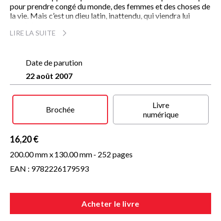
pour prendre congé du monde, des femmes et des choses de
la vie. Mais c’est un dieu latin, inattendu, qui viendra lui
ouvrir le passage.
LIRE LA SUITE
« Sans mélo, une histoire très simple des adieux au monde. »
Le Monde.
Date de parution
22 août 2007
« Sur un sujet douloureux, J.-M. Chevrier sait trouver les mots
justes pour nous toucher et nous faire accepter l’inacceptable. »
Lire.
Livre
Brochée
numérique
« Un roman d’une surprenante profondeur, loin de la
compassion, magnifié par une dernière histoire d’amour
sensuelle et salvatrice. Une belle leçon de vie. »
Ramdam.
16,20 €
200.00 mm x
130.00 mm
- 252 pages
« Magnifique. »
Télé Loisirs.
EAN : 9782226179593
« Aux amoureux de la vie qui redoutent la maladie et la mort, ce
roman pourrait être prescrit comme un manuel de savoir-
mourir en toute liberté. »
J.-M. Ulmann,
Impact Médecine
Acheter le livre
« Un roman d’une grande sérénité, mais pas sans gaieté. Un