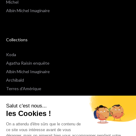
Michel
Albin Michel Imaginaire
Collections
Koda
Agatha Raisin enquête
Albin Michel Imaginaire
Archibald
Terres d'Amérique
Espaces Libres Poche
Salut c'est nous...
NOX
les Cookies !
Wiz
Voir toutes les collections
On a attendu d'être sûrs que le contenu de
ce site vous intéresse avant de vous
déranger, mais on aimerait bien vous accompagner pendant votre