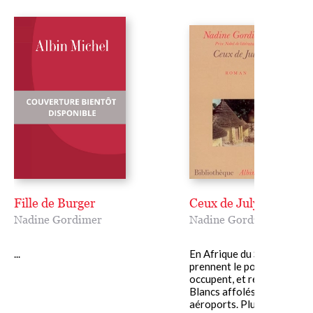
Fille de Burger
Ceux de July
Nadine Gordimer
Nadine Gordimer
...
En Afrique du Sud, les Noir
prennent le pouvoir. Ils pill
occupent, et repoussent le
Blancs affolés dans les
aéroports. Plutôt que d'at