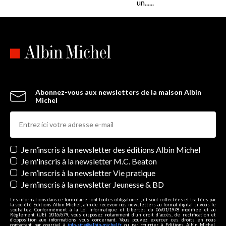
un......
Abonnez-vous aux newsletters de la maison Albin
Michel
Newsletters
Je m’inscris à la newsletter des éditions Albin Michel
Je m'inscris à la newsletter M.C. Beaton
Je m’inscris à la newsletter Vie pratique
Je m’inscris à la newsletter Jeunesse & BD
Les informations dans ce formulaire sont toutes obligatoires, et sont collectées et traitées par
la société Editions Albin Michel, afin de recevoir nos newsletters au format digital si vous le
souhaitez. Conformément à la Loi Informatique et Libertés du 06/01/1978 modifiée et au
Règlement (UE) 2016/679, vous disposez notamment d'un droit d'accès, de rectification et
d’opposition aux informations vous concernant. Vous pouvez exercer ces droits en nous
contactant par courriel à
info-site@albin-michel.fr
ou par courrier à Editions Albin Michel,