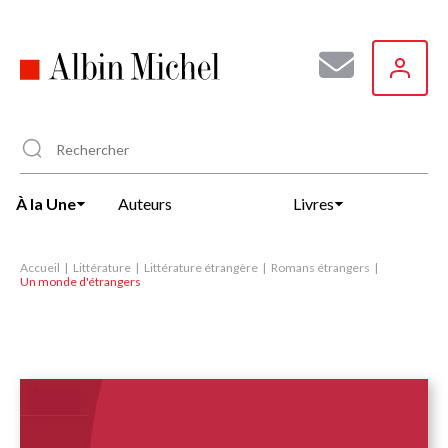
Aller
au
contenu
principal
À la Une
Auteurs
Livres
Accueil
Littérature
Littérature étrangère
Romans étrangers
Un monde d'étrangers