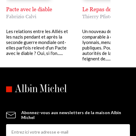
Pacte avec le diable
Le Repas des fauves
Fabrizio Calvi
Thierry Pfister
,
Fabrizio
Les relations entre les Alliés et
Un nouveau désastre,
les nazis pendant et après la
comparable à celui du Créd
seconde guerre mondiale ont-
lyonnais, menace les finan
elles parfois relevé d'un Pacte
publiques. Pourtant, les
avec le diable ? Oui, si l'on......
autorités de la place de Pa
feignent de......
Abonnez-vous aux newsletters de la maison Albin
Michel