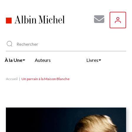
Aller
au
contenu
principal
À la Une
Auteurs
Livres
Accueil
Un parrain à la Maison Blanche