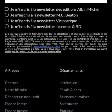
Newsletters
Je m’inscris à la newsletter des éditions Albin Michel
Je m'inscris à la newsletter M.C. Beaton
Je m’inscris à la newsletter Vie pratique
Je m’inscris à la newsletter Jeunesse & BD
Les informations dans ce formulaire sont toutes obligatoires, et sont collectées et traitées par
la société Editions Albin Michel, afin de recevoir nos newsletters au format digital si vous le
souhaitez. Conformément à la Loi Informatique et Libertés du 06/01/1978 modifiée et au
Règlement (UE) 2016/679, vous disposez notamment d'un droit d'accès, de rectification et
d’opposition aux informations vous concernant. Vous pouvez exercer ces droits en nous
contactant par courriel à
info-site@albin-michel.fr
ou par courrier à Editions Albin Michel,
Service Communication digitale, 22 rue Huyghens, 75014 Paris.
Plus d’information sur notre
politique de protection de vos données personnelles
.
A Propos
Départements
Contact
Littérature
Notre histoire
Essais & docs
Déposer un manuscrit
Sciences humaines
Espace libraire
Spiritualités
Espace presse
Pratique