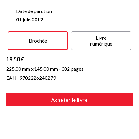
finalement, gâché son talent. Il est devenu obèse, secret,
reclus - et a terminé sa vie avec sa femme de ménage.
Date de parution
Son fils a été un assassin, sa fille s'est pendue avec une laisse
01 juin 2012
à chien.
Dans la vie de Marlon Brando, il n'y a que du noir.
Ce livre n'est pas une biographie, surtout pas.
Livre
C'est le récit de la fabrication d'un monstre.
Brochée
numérique
Mais un si beau monstre...
19,50 €
225.00 mm x
145.00 mm
- 382 pages
EAN : 9782226240279
Acheter le livre