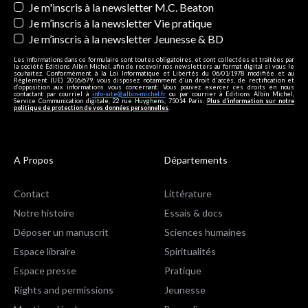
Je m'inscris à la newsletter M.C. Beaton
Je m’inscris à la newsletter Vie pratique
Je m’inscris à la newsletter Jeunesse & BD
Les informations dans ce formulaire sont toutes obligatoires, et sont collectées et traitées par
la société Editions Albin Michel, afin de recevoir nos newsletters au format digital si vous le
souhaitez. Conformément à la Loi Informatique et Libertés du 06/01/1978 modifiée et au
Règlement (UE) 2016/679, vous disposez notamment d'un droit d'accès, de rectification et
d’opposition aux informations vous concernant. Vous pouvez exercer ces droits en nous
contactant par courriel à
info-site@albin-michel.fr
ou par courrier à Editions Albin Michel,
Service Communication digitale, 22 rue Huyghens, 75014 Paris.
Plus d’information sur notre
politique de protection de vos données personnelles
.
A Propos
Départements
Contact
Littérature
Notre histoire
Essais & docs
Déposer un manuscrit
Sciences humaines
Espace libraire
Spiritualités
Espace presse
Pratique
Rights and permissions
Jeunesse