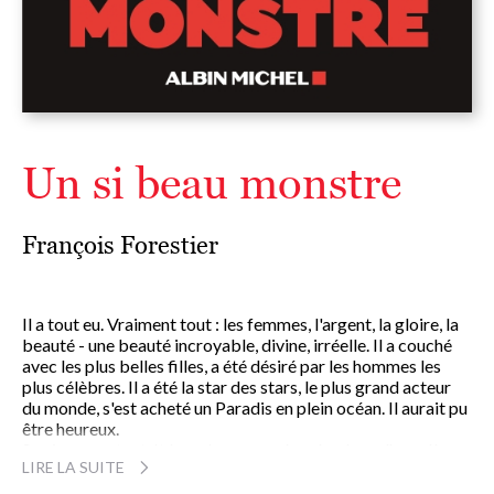
Un si beau monstre
François Forestier
Il a tout eu. Vraiment tout : les femmes, l'argent, la gloire, la
beauté - une beauté incroyable, divine, irréelle. Il a couché
avec les plus belles filles, a été désiré par les hommes les
plus célèbres. Il a été la star des stars, le plus grand acteur
du monde, s'est acheté un Paradis en plein océan. Il aurait pu
être heureux.
Sa vie a pourtant été une longue recherche du malheur. Il a
LIRE LA SUITE
provoqué des suicides, fait régner un climat de peur, craché
sur son métier, tourné des films épouvantables, et,