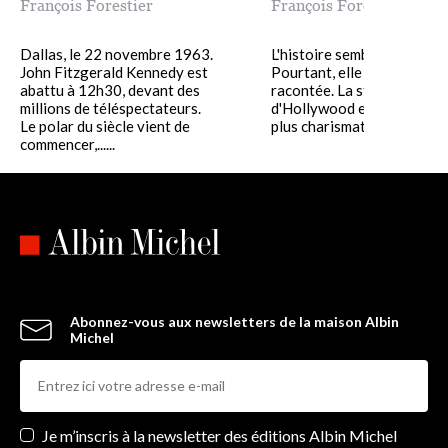
François Forestier
François Forestier
Dallas, le 22 novembre 1963.
L'histoire semble connue.
John Fitzgerald Kennedy est
Pourtant, elle n'a jamais ét
abattu à 12h30, devant des
racontée. La star la plus dé
millions de téléspectateurs.
d'Hollywood et le président
Le polar du siècle vient de
plus charismatique des......
commencer,......
Abonnez-vous aux newsletters de la maison Albin
Michel
Newsletters
Je m’inscris à la newsletter des éditions Albin Michel