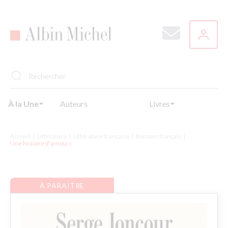
Aller
au
contenu
principal
À la Une
Auteurs
Livres
Accueil
Littérature
Littérature française
Romans français
Une histoire d'amours
À PARAITRE