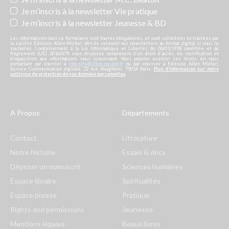
Je m’inscris à la newsletter Vie pratique
Je m’inscris à la newsletter Jeunesse & BD
Les informations dans ce formulaire sont toutes obligatoires, et sont collectées et traitées par
la société Editions Albin Michel, afin de recevoir nos newsletters au format digital si vous le
souhaitez. Conformément à la Loi Informatique et Libertés du 06/01/1978 modifiée et au
Règlement (UE) 2016/679, vous disposez notamment d'un droit d'accès, de rectification et
d’opposition aux informations vous concernant. Vous pouvez exercer ces droits en nous
contactant par courriel à
info-site@albin-michel.fr
ou par courrier à Editions Albin Michel,
Service Communication digitale, 22 rue Huyghens, 75014 Paris.
Plus d’information sur notre
politique de protection de vos données personnelles
.
A Propos
Départements
Contact
Littérature
Notre histoire
Essais & docs
Déposer un manuscrit
Sciences humaines
Espace libraire
Spiritualités
Espace presse
Pratique
Rights and permissions
Jeunesse
Mentions légales
Beaux livres