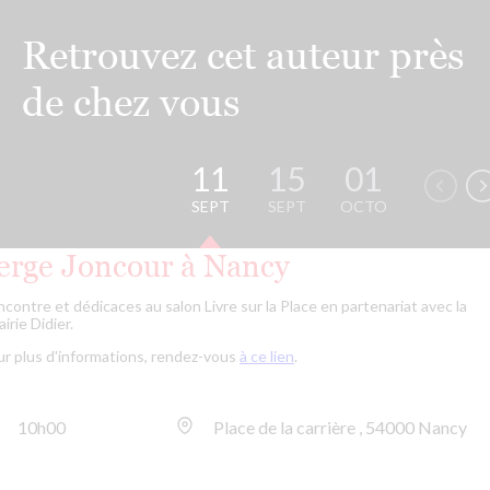
Retrouvez cet auteur près
de chez vous
11
15
01
03
SEPT
SEPT
OCTO
OCTO
erge Joncour à Nancy
contre et dédicaces au salon Livre sur la Place en partenariat avec la
rairie Didier.
r plus d'informations, rendez-vous
à ce lien
.
10h00
Place de la carrière , 54000 Nancy