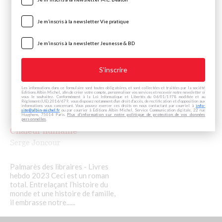
Je m’inscris à la newsletter Vie pratique
Je m’inscris à la newsletter Jeunesse & BD
Les informations dans ce formulaire sont toutes obligatoires, et sont collectées et traitées par la société
Editions Albin Michel, afin de créer votre compte, personnaliser vos services et recevoir notre newsletter si
vous le souhaitez. Conformément à la Loi Informatique et Libertés du 06/01/1978 modifiée et au
Règlement (UE) 2016/679, vous disposez notamment d'un droit d'accès, de rectification et d’opposition aux
informations vous concernant. Vous pouvez exercer ces droits en nous contactant par courriel à
info-
site@albin-michel.fr
ou par courrier à Editions Albin Michel, Service Communication digitale, 22 rue
Huyghens, 75014 Paris.
Plus d’information sur notre politique de protection de vos données
personnelles
.
Chaleur humaine
Serge Joncour
Palmarès des libraires - Livres
hebdo 2023 Ceci est un roman
total. Entrelaçant l’histoire du
monde et une histoire de famille,
il embrasse notre......