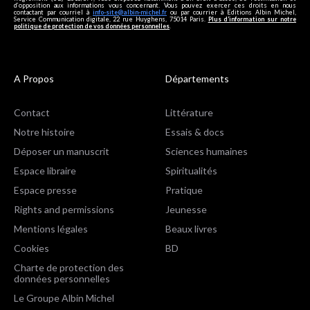
d’opposition aux informations vous concernant. Vous pouvez exercer ces droits en nous
contactant par courriel à
info-site@albin-michel.fr
ou par courrier à Editions Albin Michel,
Service Communication digitale, 22 rue Huyghens, 75014 Paris.
Plus d’information sur notre
politique de protection de vos données personnelles
.
A Propos
Départements
Contact
Littérature
Notre histoire
Essais & docs
Déposer un manuscrit
Sciences humaines
Espace libraire
Spiritualités
Espace presse
Pratique
Rights and permissions
Jeunesse
Mentions légales
Beaux livres
Cookies
BD
Charte de protection des
données personnelles
Le Groupe Albin Michel