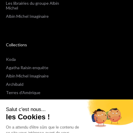
Les librairies du groupe Albin
Michel
Albin Michel Imaginaire
Collections
Koda
Agatha Raisin enquête
Albin Michel Imaginaire
Archibald
Terres d'Amérique
Espaces Libres Poche
Salut c'est nous...
NOX
les Cookies !
Wiz
Voir toutes les collections
On a attendu d'être sûrs que le contenu de
ce site vous intéresse avant de vous