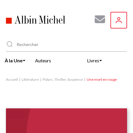
Aller
au
contenu
principal
À la Une
Auteurs
Livres
Accueil
Littérature
Polars, Thriller, Suspense
Une mort en rouge