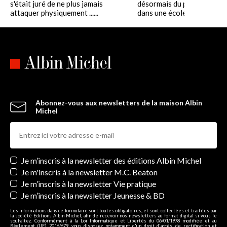
s'était juré de ne plus jamais
désormais du passé. Gardi
attaquer physiquement ......
dans une école de Watts,.....
Abonnez-vous aux newsletters de la maison Albin
Michel
Newsletters
Je m’inscris à la newsletter des éditions Albin Michel
Je m'inscris à la newsletter M.C. Beaton
Je m’inscris à la newsletter Vie pratique
Je m’inscris à la newsletter Jeunesse & BD
Les informations dans ce formulaire sont toutes obligatoires, et sont collectées et traitées par
la société Editions Albin Michel, afin de recevoir nos newsletters au format digital si vous le
souhaitez. Conformément à la Loi Informatique et Libertés du 06/01/1978 modifiée et au
Règlement (UE) 2016/679, vous disposez notamment d'un droit d'accès, de rectification et