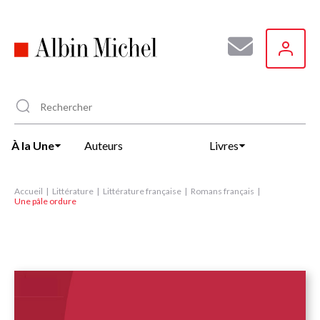
Aller
au
contenu
principal
À la Une
Auteurs
Livres
Accueil
Littérature
Littérature française
Romans français
Une pâle ordure