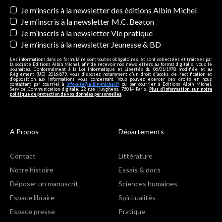
Newsletters
Je m’inscris à la newsletter des éditions Albin Michel
Je m'inscris à la newsletter M.C. Beaton
Je m’inscris à la newsletter Vie pratique
Je m’inscris à la newsletter Jeunesse & BD
Les informations dans ce formulaire sont toutes obligatoires, et sont collectées et traitées par
la société Editions Albin Michel, afin de recevoir nos newsletters au format digital si vous le
souhaitez. Conformément à la Loi Informatique et Libertés du 06/01/1978 modifiée et au
Règlement (UE) 2016/679, vous disposez notamment d'un droit d'accès, de rectification et
d’opposition aux informations vous concernant. Vous pouvez exercer ces droits en nous
contactant par courriel à
info-site@albin-michel.fr
ou par courrier à Editions Albin Michel,
Service Communication digitale, 22 rue Huyghens, 75014 Paris.
Plus d’information sur notre
politique de protection de vos données personnelles
.
A Propos
Départements
Contact
Littérature
Notre histoire
Essais & docs
Déposer un manuscrit
Sciences humaines
Espace libraire
Spiritualités
Espace presse
Pratique