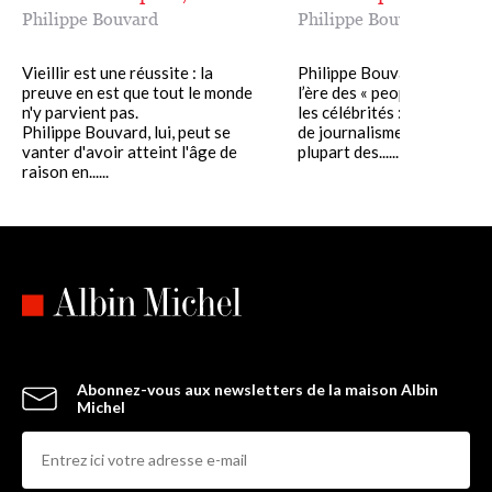
Philippe Bouvard
Philippe Bouvard
Vieillir est une réussite : la
Philippe Bouvard n’a pas a
preuve en est que tout le monde
l’ère des « people » pour c
n'y parvient pas.
les célébrités : en soixante
Philippe Bouvard, lui, peut se
de journalisme, il a rencont
vanter d'avoir atteint l'âge de
plupart des......
raison en......
Abonnez-vous aux newsletters de la maison Albin
Michel