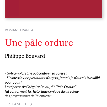
ROMANS FRANÇAIS
Une pâle ordure
Philippe Bouvard
« Sylvain Poret ne put contenir sa colère :
- Si vous n'aviez pas autant d'argent, jamais je n'aurais travaillé
pour vous !
La réponse de Grégoire Palau, dit “Pâle Ordure”
fut conforme à la rhétorique cynique du directeur
des programmes de Télémieux :
-Dis plutôt que tu as de la chance de nous avoir rencontrés. Sinon
LIRE LA SUITE
tu mangerais encore des sardines à l'huile dans ton F3 de