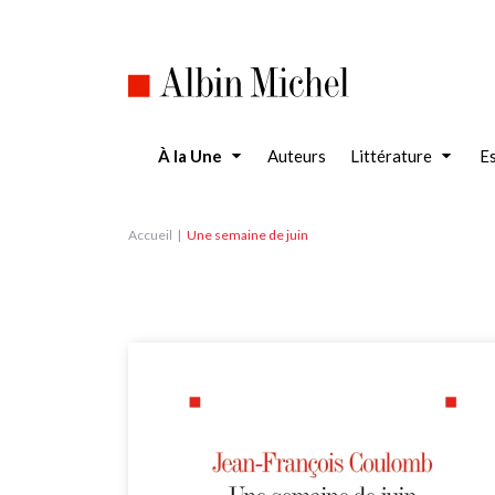
Aller
au
contenu
principal
À la Une
Auteurs
Littérature
Es
Accueil
Une semaine de juin