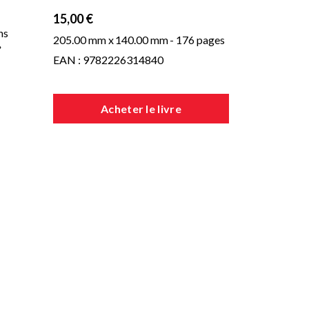
15,00 €
ns
205.00 mm x
140.00 mm
- 176 pages
»
EAN : 9782226314840
es,
Acheter le livre