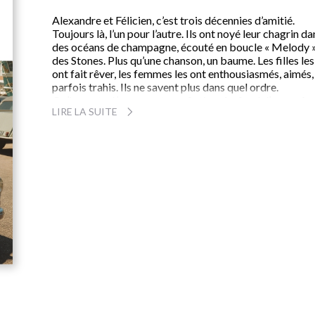
Alexandre et Félicien, c’est trois décennies d’amitié.
Toujours là, l’un pour l’autre. Ils ont noyé leur chagrin da
des océans de champagne, écouté en boucle « Melody 
des Stones. Plus qu’une chanson, un baume. Les filles les
ont fait rêver, les femmes les ont enthousiasmés, aimés,
parfois trahis. Ils ne savent plus dans quel ordre.
Qu’importe. L’amour est une fiction. Au fond d’eux-mêm
LIRE LA SUITE
il leur arrive d’y croire encore.
Après
Vendanges tardives
, un recueil de nouvelles,
Une
semaine de juin
est le premier roman de Jean-François
Coulomb.