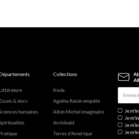
Départements
Collections
Ab
Al
Littérature
Koda
Essais & docs
Agatha Raisin enquête
Newslett
Je m’i
Sciences humaines
Albin Michel Imaginaire
Je m'i
Spiritualités
Archibald
Je m’in
Je m’i
Pratique
Terres d'Amérique