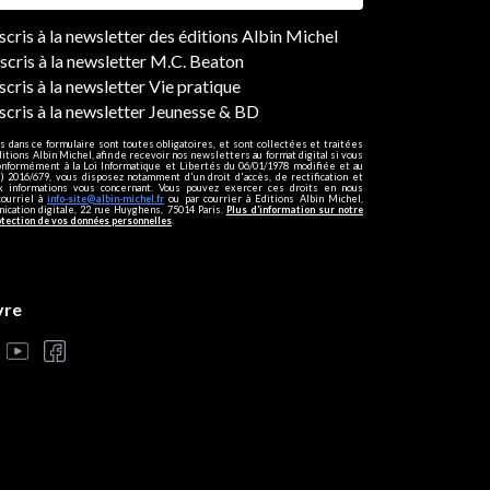
ers
nscris à la newsletter des éditions Albin Michel
nscris à la newsletter M.C. Beaton
scris à la newsletter Vie pratique
nscris à la newsletter Jeunesse & BD
s dans ce formulaire sont toutes obligatoires, et sont collectées et traitées
ditions Albin Michel, afin de recevoir nos newsletters au format digital si vous
onformément à la Loi Informatique et Libertés du 06/01/1978 modifiée et au
 2016/679, vous disposez notamment d'un droit d'accès, de rectification et
ux informations vous concernant. Vous pouvez exercer ces droits en nous
courriel à
info-site@albin-michel.fr
ou par courrier à Editions Albin Michel,
cation digitale, 22 rue Huyghens, 75014 Paris.
Plus d’information sur notre
otection de vos données personnelles
.
vre
s réglementations. Personnalisez vos préférences pour contrôler