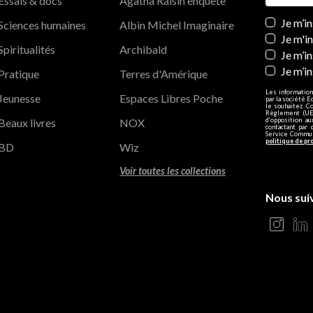
Essais & docs
Agatha Raisin enquête
Newslett
Je m’i
Sciences humaines
Albin Michel Imaginaire
Je m'i
Spiritualités
Archibald
Je m’in
Je m’i
Pratique
Terres d'Amérique
Les information
Jeunesse
Espaces Libres Poche
par la société E
le souhaitez. C
Règlement (UE)
Beaux livres
NOX
d’opposition a
contactant par 
Service Communi
politique de pr
BD
Wiz
Voir toutes les collections
Nous sui
s Options
ètres de confidentialité, en garantissant la conformité avec le