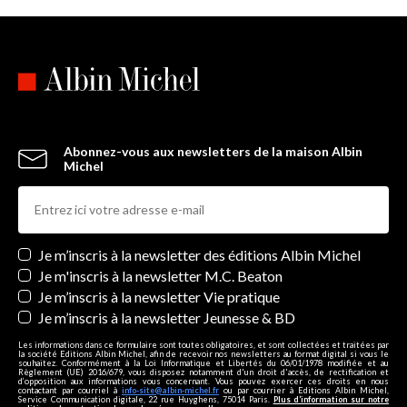
Abonnez-vous aux newsletters de la maison Albin
Michel
Newsletters
Je m’inscris à la newsletter des éditions Albin Michel
Je m'inscris à la newsletter M.C. Beaton
Je m’inscris à la newsletter Vie pratique
Je m’inscris à la newsletter Jeunesse & BD
Les informations dans ce formulaire sont toutes obligatoires, et sont collectées et traitées par
la société Editions Albin Michel, afin de recevoir nos newsletters au format digital si vous le
souhaitez. Conformément à la Loi Informatique et Libertés du 06/01/1978 modifiée et au
Règlement (UE) 2016/679, vous disposez notamment d'un droit d'accès, de rectification et
d’opposition aux informations vous concernant. Vous pouvez exercer ces droits en nous
contactant par courriel à
info-site@albin-michel.fr
ou par courrier à Editions Albin Michel,
Service Communication digitale, 22 rue Huyghens, 75014 Paris.
Plus d’information sur notre