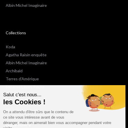
Albin Michel Imaginaire
Collections
Koda
Agatha Raisin enquête
Albin Michel Imaginaire
Archibald
Terres d'Amérique
Espaces Libres Poche
Salut c'est nous...
NOX
les Cookies !
Wiz
Voir toutes les collections
On a attendu d'être sûrs que le contenu de
ce site vous intéresse avant de vous
déranger, mais on aimerait bien vous accompagner pendant votre
Nous suivre