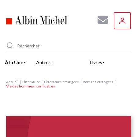
Aller
au
contenu
principal
À la Une
Auteurs
Livres
Accueil
Littérature
Littérature étrangère
Romans étrangers
Vie des hommes non illustres