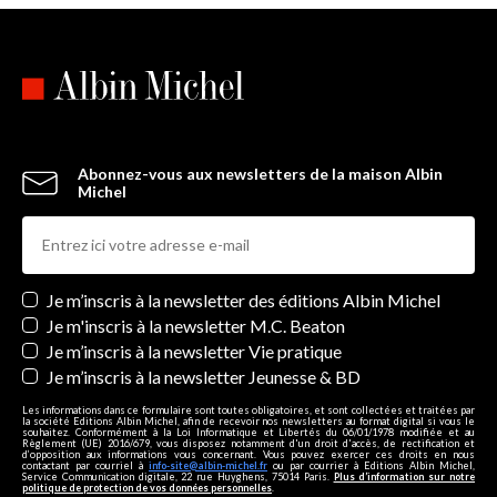
Abonnez-vous aux newsletters de la maison Albin
Michel
Newsletters
Je m’inscris à la newsletter des éditions Albin Michel
Je m'inscris à la newsletter M.C. Beaton
Je m’inscris à la newsletter Vie pratique
Je m’inscris à la newsletter Jeunesse & BD
Les informations dans ce formulaire sont toutes obligatoires, et sont collectées et traitées par
la société Editions Albin Michel, afin de recevoir nos newsletters au format digital si vous le
souhaitez. Conformément à la Loi Informatique et Libertés du 06/01/1978 modifiée et au
Règlement (UE) 2016/679, vous disposez notamment d'un droit d'accès, de rectification et
d’opposition aux informations vous concernant. Vous pouvez exercer ces droits en nous
contactant par courriel à
info-site@albin-michel.fr
ou par courrier à Editions Albin Michel,
Service Communication digitale, 22 rue Huyghens, 75014 Paris.
Plus d’information sur notre
politique de protection de vos données personnelles
.