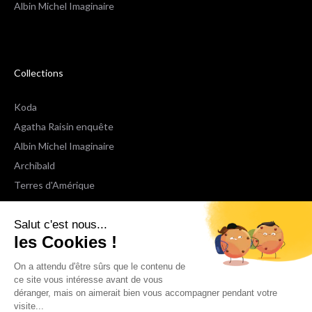
Albin Michel Imaginaire
Collections
Koda
Agatha Raisin enquête
Albin Michel Imaginaire
Archibald
Terres d'Amérique
Espaces Libres Poche
Salut c'est nous...
NOX
les Cookies !
Wiz
Voir toutes les collections
On a attendu d'être sûrs que le contenu de
ce site vous intéresse avant de vous
déranger, mais on aimerait bien vous accompagner pendant votre
Nous suivre
visite...