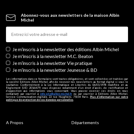
Abonnez-vous aux newsletters de la maison Albin
Michel
Newsletters
Je m’inscris à la newsletter des éditions Albin Michel
Je m'inscris à la newsletter M.C. Beaton
Je m’inscris à la newsletter Vie pratique
Je m’inscris à la newsletter Jeunesse & BD
Les informations dans ce formulaire sont toutes obligatoires, et sont collectées et traitées par
la société Editions Albin Michel, afin de recevoir nos newsletters au format digital si vous le
souhaitez. Conformément à la Loi Informatique et Libertés du 06/01/1978 modifiée et au
Règlement (UE) 2016/679, vous disposez notamment d'un droit d'accès, de rectification et
d’opposition aux informations vous concernant. Vous pouvez exercer ces droits en nous
contactant par courriel à
info-site@albin-michel.fr
ou par courrier à Editions Albin Michel,
Service Communication digitale, 22 rue Huyghens, 75014 Paris.
Plus d’information sur notre
politique de protection de vos données personnelles
.
A Propos
Départements