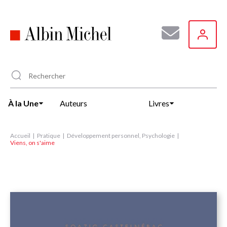
Aller
au
contenu
principal
À la Une
Auteurs
Livres
Accueil
Pratique
Développement personnel, Psychologie
Viens, on s'aime