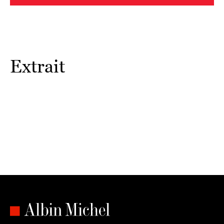
qui vous rend heureux » en mai, « vos petits et grands plaisirs
» en août...
Ces rendez-vous mensuels s’adressent à tous les couples.
Ils vont vous entraîner dans une dynamique positive et vous
permettre de mieux communiquer, de rester connectés l’un à
Extrait
l’autre. Vous avancerez ainsi main dans la main pour le
meilleur... et le meilleur !
À vous de jouer, à présent, pour révéler la puissance de
votre amour !