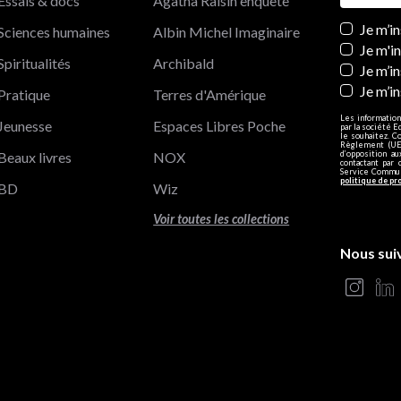
Essais & docs
Agatha Raisin enquête
Newslett
Je m’i
Sciences humaines
Albin Michel Imaginaire
Je m'i
Spiritualités
Archibald
Je m’in
Je m’i
Pratique
Terres d'Amérique
Les information
Jeunesse
Espaces Libres Poche
par la société E
le souhaitez. C
Règlement (UE)
Beaux livres
NOX
d’opposition a
contactant par 
Service Communi
politique de pr
BD
Wiz
Voir toutes les collections
Nous sui
s Options
ètres de confidentialité, en garantissant la conformité avec le