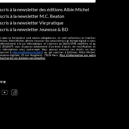
ers
nscris à la newsletter des éditions Albin Michel
nscris à la newsletter M.C. Beaton
scris à la newsletter Vie pratique
nscris à la newsletter Jeunesse & BD
s dans ce formulaire sont toutes obligatoires, et sont collectées et traitées
ditions Albin Michel, afin de recevoir nos newsletters au format digital si vous
onformément à la Loi Informatique et Libertés du 06/01/1978 modifiée et au
 2016/679, vous disposez notamment d'un droit d'accès, de rectification et
ux informations vous concernant. Vous pouvez exercer ces droits en nous
courriel à
info-site@albin-michel.fr
ou par courrier à Editions Albin Michel,
cation digitale, 22 rue Huyghens, 75014 Paris.
Plus d’information sur notre
otection de vos données personnelles
.
vre
s réglementations. Personnalisez vos préférences pour contrôler