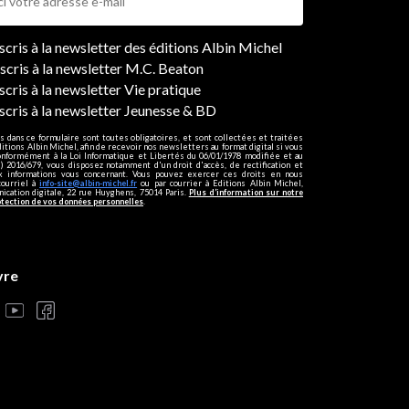
ers
nscris à la newsletter des éditions Albin Michel
nscris à la newsletter M.C. Beaton
scris à la newsletter Vie pratique
nscris à la newsletter Jeunesse & BD
s dans ce formulaire sont toutes obligatoires, et sont collectées et traitées
ditions Albin Michel, afin de recevoir nos newsletters au format digital si vous
onformément à la Loi Informatique et Libertés du 06/01/1978 modifiée et au
 2016/679, vous disposez notamment d'un droit d'accès, de rectification et
ux informations vous concernant. Vous pouvez exercer ces droits en nous
courriel à
info-site@albin-michel.fr
ou par courrier à Editions Albin Michel,
cation digitale, 22 rue Huyghens, 75014 Paris.
Plus d’information sur notre
otection de vos données personnelles
.
vre