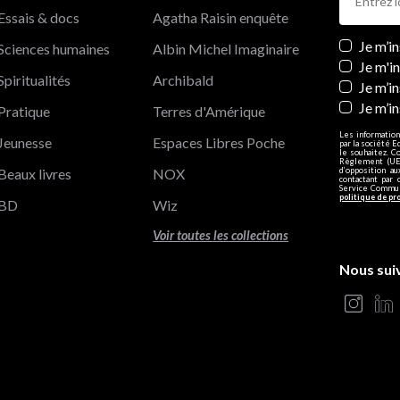
Essais & docs
Agatha Raisin enquête
Newslett
Je m’i
Sciences humaines
Albin Michel Imaginaire
Je m'i
Spiritualités
Archibald
Je m’in
Je m’i
Pratique
Terres d'Amérique
Les information
Jeunesse
Espaces Libres Poche
par la société E
le souhaitez. C
Règlement (UE)
Beaux livres
NOX
d’opposition a
contactant par 
Service Communi
politique de pr
BD
Wiz
Voir toutes les collections
Nous sui
s Options