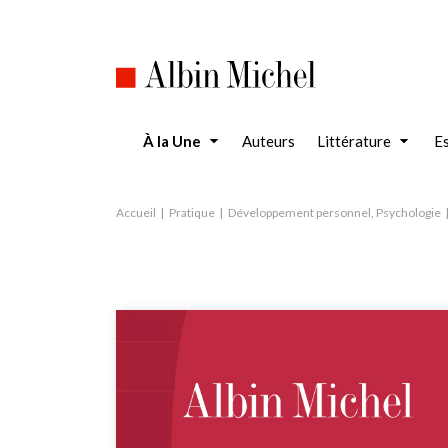
Aller
au
contenu
principal
À la Une
Auteurs
Littérature
Es
Accueil
Pratique
Développement personnel, Psychologie