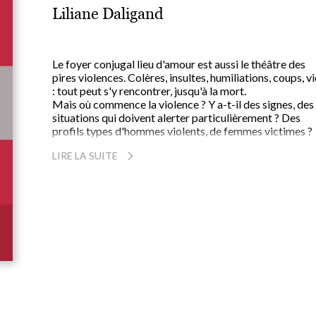
Liliane Daligand
Le foyer conjugal lieu d'amour est aussi le théâtre des
pires violences. Colères, insultes, humiliations, coups, vi
: tout peut s'y rencontrer, jusqu'à la mort.
Mais où commence la violence ? Y a-t-il des signes, des
situations qui doivent alerter particulièrement ? Des
profils types d'hommes violents, de femmes victimes ?
Neuf femmes, victimes, et trois hommes, auteurs de
LIRE LA SUITE
violences conjugales, issus de tous milieux, racontent le
histoire. Liliane Daligand met en perspective leurs
parcours à travers son expérience unique de psychiatre
professeur de médecine légale et d'expert auprès des
tribunaux. Si la violence conjugale est toujours l'affaire
deux personnes et trouve sa source dans l'histoire de
chaque individu, elle n'est en aucun cas une fatalité. Il es
possible de s'en sortir par différentes voies, dont la
psychothérapie, que l'on soit victime ou agresseur.