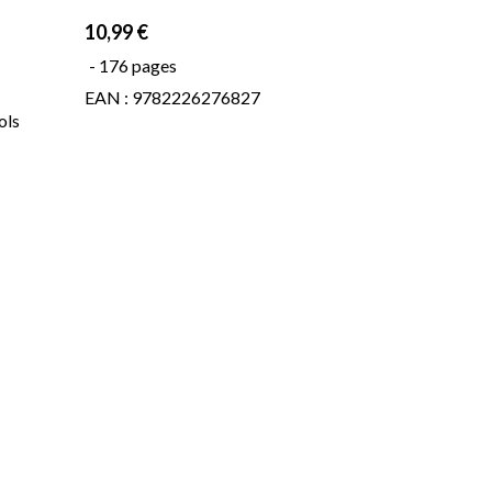
10,99 €
- 176 pages
EAN : 9782226276827
ols
ur
, de
 de
t