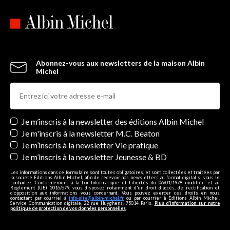
Abonnez-vous aux newsletters de la maison Albin
Michel
Newsletters
Je m’inscris à la newsletter des éditions Albin Michel
Je m'inscris à la newsletter M.C. Beaton
Je m’inscris à la newsletter Vie pratique
Je m’inscris à la newsletter Jeunesse & BD
Les informations dans ce formulaire sont toutes obligatoires, et sont collectées et traitées par
la société Editions Albin Michel, afin de recevoir nos newsletters au format digital si vous le
souhaitez. Conformément à la Loi Informatique et Libertés du 06/01/1978 modifiée et au
Règlement (UE) 2016/679, vous disposez notamment d'un droit d'accès, de rectification et
d’opposition aux informations vous concernant. Vous pouvez exercer ces droits en nous
contactant par courriel à
info-site@albin-michel.fr
ou par courrier à Editions Albin Michel,
Service Communication digitale, 22 rue Huyghens, 75014 Paris.
Plus d’information sur notre
politique de protection de vos données personnelles
.