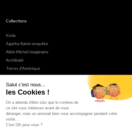
Collections
Koda
Agatha Raisin enquête
Albin Michel Imaginaire
Archibald
Terres d'Amérique
Espaces Libres Poche
Salut c'est nous...
NOX
les Cookies !
Wiz
Voir toutes les collections
On a attendu d'être sûrs que le contenu de
ce site vous intéresse avant de vous
déranger, mais on aimerait bien vous accompagner pendant votre
Nous suivre
visite...
C'est OK pour vous ?