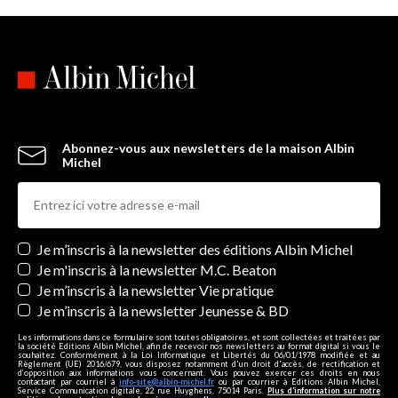
Abonnez-vous aux newsletters de la maison Albin
Michel
Newsletters
Je m’inscris à la newsletter des éditions Albin Michel
Je m'inscris à la newsletter M.C. Beaton
Je m’inscris à la newsletter Vie pratique
Je m’inscris à la newsletter Jeunesse & BD
Les informations dans ce formulaire sont toutes obligatoires, et sont collectées et traitées par
la société Editions Albin Michel, afin de recevoir nos newsletters au format digital si vous le
souhaitez. Conformément à la Loi Informatique et Libertés du 06/01/1978 modifiée et au
Règlement (UE) 2016/679, vous disposez notamment d'un droit d'accès, de rectification et
d’opposition aux informations vous concernant. Vous pouvez exercer ces droits en nous
contactant par courriel à
info-site@albin-michel.fr
ou par courrier à Editions Albin Michel,
Service Communication digitale, 22 rue Huyghens, 75014 Paris.
Plus d’information sur notre