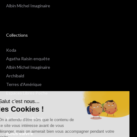
Albin Michel Imaginaire
Collections
Koda
Agatha Raisin enquête
Albin Michel Imaginaire
Archibald
Terres d'Amérique
Espaces Libres Poche
Salut c'est nous...
NOX
les Cookies !
Wiz
Voir toutes les collections
On a attendu d'être sûrs que le contenu de
ce site vous intéresse avant de vous
déranger, mais on aimerait bien vous accompagner pendant votre
Nous suivre