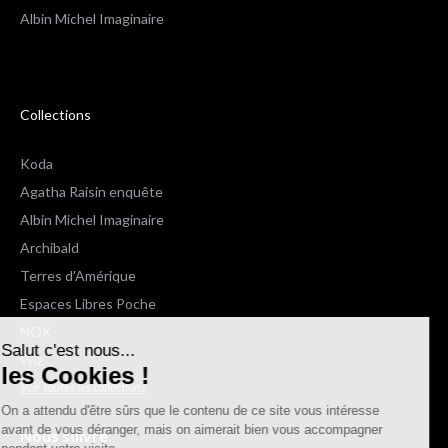
Albin Michel Imaginaire
Collections
Koda
Agatha Raisin enquête
Albin Michel Imaginaire
Archibald
Terres d'Amérique
Espaces Libres Poche
Salut c'est nous...
NOX
les Cookies !
Wiz
Voir toutes les collections
On a attendu d'être sûrs que le contenu de
ce site vous intéresse avant de vous
déranger, mais on aimerait bien vous accompagner pendant votre
Nous suivre