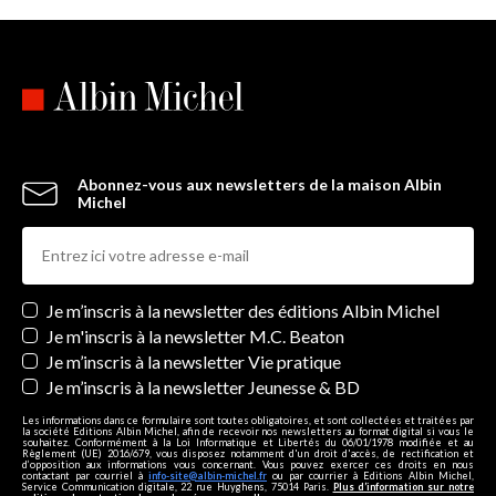
Abonnez-vous aux newsletters de la maison Albin
Michel
Newsletters
Je m’inscris à la newsletter des éditions Albin Michel
Je m'inscris à la newsletter M.C. Beaton
Je m’inscris à la newsletter Vie pratique
Je m’inscris à la newsletter Jeunesse & BD
Les informations dans ce formulaire sont toutes obligatoires, et sont collectées et traitées par
la société Editions Albin Michel, afin de recevoir nos newsletters au format digital si vous le
souhaitez. Conformément à la Loi Informatique et Libertés du 06/01/1978 modifiée et au
Règlement (UE) 2016/679, vous disposez notamment d'un droit d'accès, de rectification et
d’opposition aux informations vous concernant. Vous pouvez exercer ces droits en nous
contactant par courriel à
info-site@albin-michel.fr
ou par courrier à Editions Albin Michel,
Service Communication digitale, 22 rue Huyghens, 75014 Paris.
Plus d’information sur notre