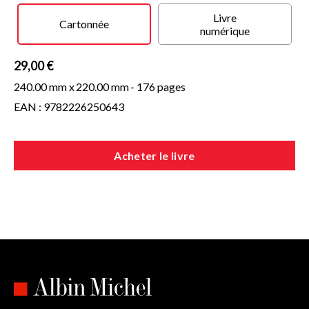
exceptionnelle. Un voyage merveilleux dans les pas de
Livre
Procoudine, au cœur Russie éternelle et pourtant
Cartonnée
numérique
étonnamment contemporaine.
29,00 €
240.00 mm x
220.00 mm
- 176 pages
EAN : 9782226250643
Acheter le livre