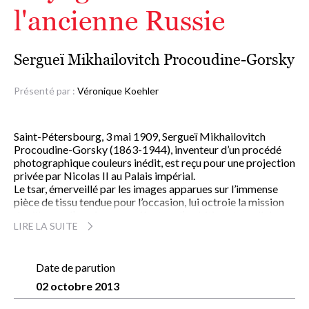
l'ancienne Russie
Sergueï Mikhailovitch Procoudine-Gorsky
Présenté par :
Véronique Koehler
Saint-Pétersbourg, 3 mai 1909, Sergueï Mikhailovitch
Procoudine-Gorsky (1863-1944), inventeur d’un procédé
photographique couleurs inédit, est reçu pour une projection
privée par Nicolas II au Palais impérial.
Le tsar, émerveillé par les images apparues sur l’immense
pièce de tissu tendue pour l’occasion, lui octroie la mission
de sillonner l’empire pour effectuer l’ambitieux travail de
LIRE LA SUITE
reportage dont il rêvait.
Procoudine réalise ainsi, de 1909 à 1915, des milliers de
clichés sur plaques de verre, des régions de l’Oural et de la
Volga, en passant par le Turkestan et l’Afghanistan. Cet
Date de parution
ouvrage présente 180 de ces photographies, dont seules
02 octobre 2013
deux mille purent être sorties de Russie en 1918. Des
photographies uniques, d’une puissance d’évocation