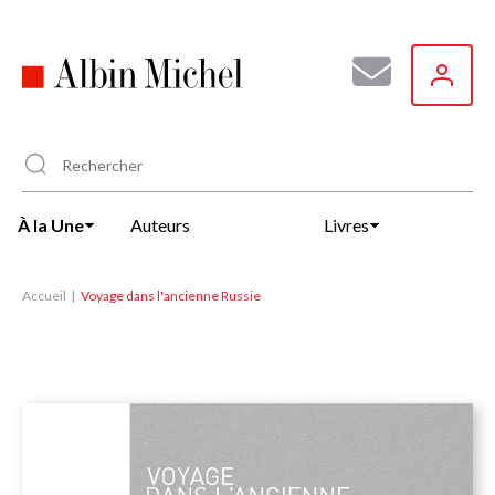
Aller
au
contenu
principal
À la Une
Auteurs
Livres
Accueil
Voyage dans l'ancienne Russie