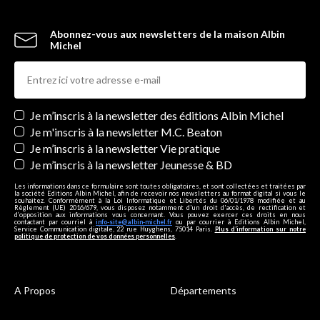
Abonnez-vous aux newsletters de la maison Albin
Michel
Newsletters
Je m’inscris à la newsletter des éditions Albin Michel
Je m'inscris à la newsletter M.C. Beaton
Je m’inscris à la newsletter Vie pratique
Je m’inscris à la newsletter Jeunesse & BD
Les informations dans ce formulaire sont toutes obligatoires, et sont collectées et traitées par
la société Editions Albin Michel, afin de recevoir nos newsletters au format digital si vous le
souhaitez. Conformément à la Loi Informatique et Libertés du 06/01/1978 modifiée et au
Règlement (UE) 2016/679, vous disposez notamment d'un droit d'accès, de rectification et
d’opposition aux informations vous concernant. Vous pouvez exercer ces droits en nous
contactant par courriel à
info-site@albin-michel.fr
ou par courrier à Editions Albin Michel,
Service Communication digitale, 22 rue Huyghens, 75014 Paris.
Plus d’information sur notre
politique de protection de vos données personnelles
.
A Propos
Départements