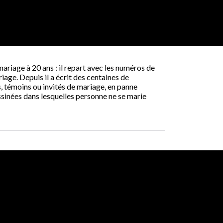
ariage à 20 ans : il repart avec les numéros de
age. Depuis il a écrit des centaines de
 témoins ou invités de mariage, en panne
essinées dans lesquelles personne ne se marie