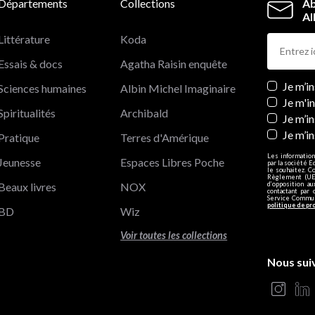
Départements
Collections
Ab
Al
Littérature
Koda
Essais & docs
Agatha Raisin enquête
Newslett
Je m’i
Sciences humaines
Albin Michel Imaginaire
Je m'i
Spiritualités
Archibald
Je m’in
Je m’i
Pratique
Terres d'Amérique
Les information
Jeunesse
Espaces Libres Poche
par la société E
le souhaitez. C
Règlement (UE)
Beaux livres
NOX
d’opposition a
contactant par 
Service Communi
politique de pr
BD
Wiz
Voir toutes les collections
Nous sui