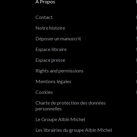
A Propos
Contact
Notre histoire
Déposer un manuscrit
Espace libraire
Espace presse
Rights and permissions
Mentions légales
Salut c'est nous...
Cookies
les Cookies !
Charte de protection des données
On a attendu d'être sûrs que le contenu de ce site vous intéresse
personnelles
avant de vous déranger, mais on aimerait bien vous
accompagner pendant votre visite...
Le Groupe Albin Michel
C'est OK pour vous ?
Les librairies du groupe Albin Michel
Consentements certifiés par