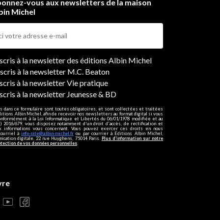
onnez-vous aux newsletters de la maison
bin Michel
ers
nscris à la newsletter des éditions Albin Michel
nscris à la newsletter M.C. Beaton
scris à la newsletter Vie pratique
nscris à la newsletter Jeunesse & BD
s dans ce formulaire sont toutes obligatoires, et sont collectées et traitées
ditions Albin Michel, afin de recevoir nos newsletters au format digital si vous
onformément à la Loi Informatique et Libertés du 06/01/1978 modifiée et au
 2016/679, vous disposez notamment d'un droit d'accès, de rectification et
ux informations vous concernant. Vous pouvez exercer ces droits en nous
courriel à
info-site@albin-michel.fr
ou par courrier à Editions Albin Michel,
cation digitale, 22 rue Huyghens, 75014 Paris.
Plus d’information sur notre
otection de vos données personnelles
.
vre