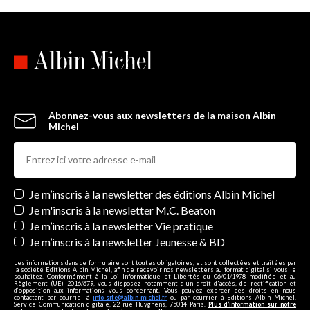
Abonnez-vous aux newsletters de la maison Albin
Michel
Newsletters
Je m’inscris à la newsletter des éditions Albin Michel
Je m'inscris à la newsletter M.C. Beaton
Je m’inscris à la newsletter Vie pratique
Je m’inscris à la newsletter Jeunesse & BD
Les informations dans ce formulaire sont toutes obligatoires, et sont collectées et traitées par
la société Editions Albin Michel, afin de recevoir nos newsletters au format digital si vous le
souhaitez. Conformément à la Loi Informatique et Libertés du 06/01/1978 modifiée et au
Règlement (UE) 2016/679, vous disposez notamment d'un droit d'accès, de rectification et
d’opposition aux informations vous concernant. Vous pouvez exercer ces droits en nous
contactant par courriel à
info-site@albin-michel.fr
ou par courrier à Editions Albin Michel,
Service Communication digitale, 22 rue Huyghens, 75014 Paris.
Plus d’information sur notre