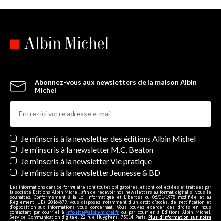
Abonnez-vous aux newsletters de la maison Albin
Michel
Newsletters
Je m’inscris à la newsletter des éditions Albin Michel
Je m'inscris à la newsletter M.C. Beaton
Je m’inscris à la newsletter Vie pratique
Je m’inscris à la newsletter Jeunesse & BD
Les informations dans ce formulaire sont toutes obligatoires, et sont collectées et traitées par
la société Editions Albin Michel, afin de recevoir nos newsletters au format digital si vous le
souhaitez. Conformément à la Loi Informatique et Libertés du 06/01/1978 modifiée et au
Règlement (UE) 2016/679, vous disposez notamment d'un droit d'accès, de rectification et
d’opposition aux informations vous concernant. Vous pouvez exercer ces droits en nous
contactant par courriel à
info-site@albin-michel.fr
ou par courrier à Editions Albin Michel,
Service Communication digitale, 22 rue Huyghens, 75014 Paris.
Plus d’information sur notre