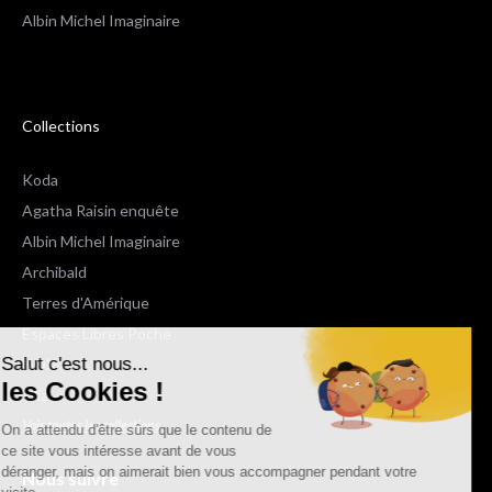
Albin Michel Imaginaire
Collections
Koda
Agatha Raisin enquête
Albin Michel Imaginaire
Archibald
Terres d'Amérique
Espaces Libres Poche
Salut c'est nous...
NOX
les Cookies !
Wiz
Voir toutes les collections
On a attendu d'être sûrs que le contenu de
ce site vous intéresse avant de vous
déranger, mais on aimerait bien vous accompagner pendant votre
Nous suivre