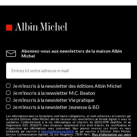
Abonnez-vous aux newsletters de la maison Albin
Michel
Newsletters
Je m’inscris à la newsletter des éditions Albin Michel
Je m'inscris à la newsletter M.C. Beaton
Je m’inscris à la newsletter Vie pratique
Je m’inscris à la newsletter Jeunesse & BD
Les informations dans ce formulaire sont toutes obligatoires, et sont collectées et traitées par
la société Editions Albin Michel, afin de recevoir nos newsletters au format digital si vous le
souhaitez. Conformément à la Loi Informatique et Libertés du 06/01/1978 modifiée et au
Règlement (UE) 2016/679, vous disposez notamment d'un droit d'accès, de rectification et
d’opposition aux informations vous concernant. Vous pouvez exercer ces droits en nous
contactant par courriel à
info-site@albin-michel.fr
ou par courrier à Editions Albin Michel,
Service Communication digitale, 22 rue Huyghens, 75014 Paris.
Plus d’information sur notre