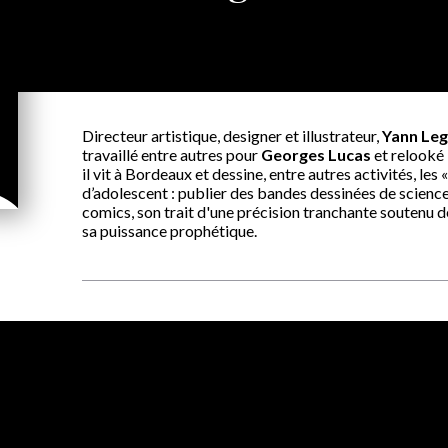
Directeur artistique, designer et illustrateur,
Yann Le
travaillé entre autres pour
Georges Lucas
et relooké 
il vit à Bordeaux et dessine, entre autres activités, les 
d’adolescent : publier des bandes dessinées de scienc
comics, son trait d'une précision tranchante soutenu 
sa puissance prophétique.