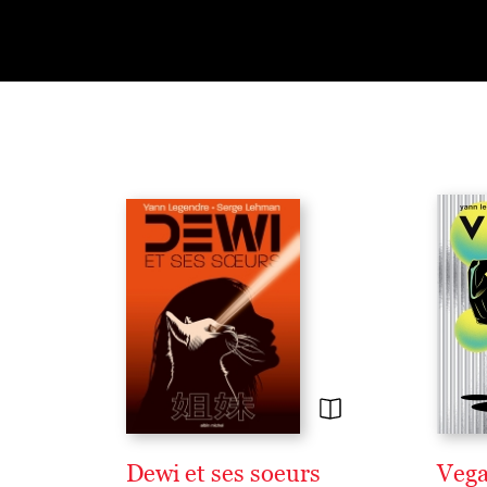
Dewi et ses soeurs
Veg