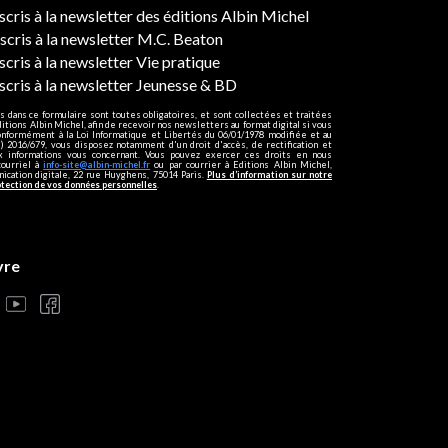
ers
nscris à la newsletter des éditions Albin Michel
nscris à la newsletter M.C. Beaton
scris à la newsletter Vie pratique
nscris à la newsletter Jeunesse & BD
s dans ce formulaire sont toutes obligatoires, et sont collectées et traitées
ditions Albin Michel, afin de recevoir nos newsletters au format digital si vous
onformément à la Loi Informatique et Libertés du 06/01/1978 modifiée et au
 2016/679, vous disposez notamment d'un droit d'accès, de rectification et
ux informations vous concernant. Vous pouvez exercer ces droits en nous
courriel à
info-site@albin-michel.fr
ou par courrier à Editions Albin Michel,
cation digitale, 22 rue Huyghens, 75014 Paris.
Plus d’information sur notre
otection de vos données personnelles
.
vre
s réglementations. Personnalisez vos préférences pour contrôler