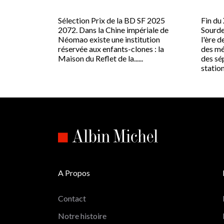
Sélection Prix de la BD SF 2025
Fin du 
2072. Dans la Chine impériale de
Sourde
Néomao existe une institution
l'ère d
réservée aux enfants-clones : la
des mé
Maison du Reflet de la......
des sé
stations
A Propos
Contact
Notre histoire