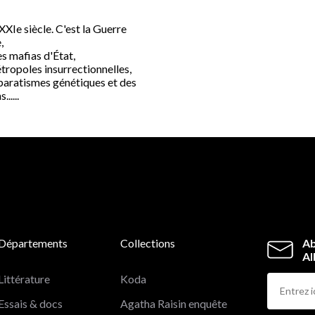
XXIe siècle. C'est la Guerre
,
es mafias d'État,
tropoles insurrectionnelles,
paratismes génétiques et des
......
Départements
Collections
Ab
Al
Littérature
Koda
Essais & docs
Agatha Raisin enquête