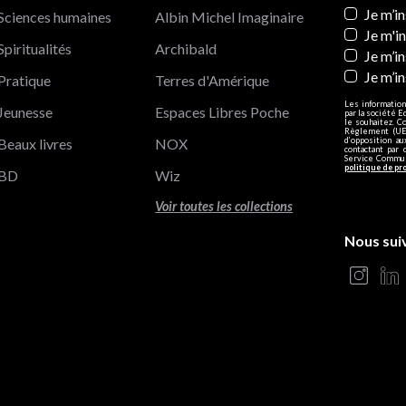
Newslett
Je m’i
Sciences humaines
Albin Michel Imaginaire
Je m'i
Spiritualités
Archibald
Je m’in
Je m’i
Pratique
Terres d'Amérique
Les information
Jeunesse
Espaces Libres Poche
par la société E
le souhaitez. C
Règlement (UE)
Beaux livres
NOX
d’opposition a
contactant par 
Service Communi
politique de pr
BD
Wiz
Voir toutes les collections
Nous sui
s Options
ètres de confidentialité, en garantissant la conformité avec le