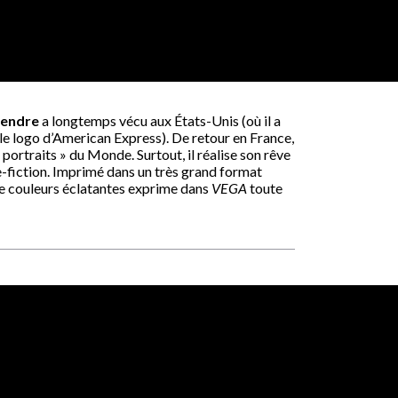
gendre
a longtemps vécu aux États-Unis (où il a
le logo d’American Express). De retour en France,
« portraits » du Monde. Surtout, il réalise son rêve
e-fiction. Imprimé dans un très grand format
de couleurs éclatantes exprime dans
VEGA
toute