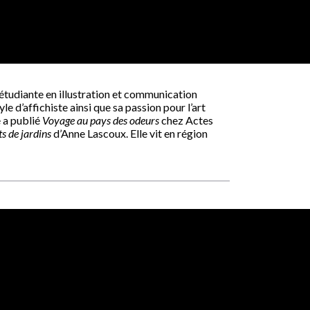
étudiante en illustration et communication
yle d’affichiste ainsi que sa passion pour l’art
e a publié
Voyage au pays des odeurs
chez Actes
s de jardins
d’Anne Lascoux. Elle vit en région