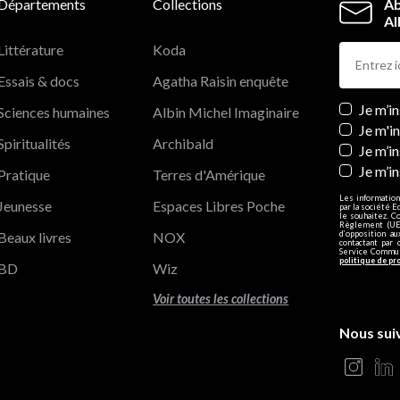
Départements
Collections
Ab
Al
Littérature
Koda
Essais & docs
Agatha Raisin enquête
Newslett
Je m’i
Sciences humaines
Albin Michel Imaginaire
Je m'i
Spiritualités
Archibald
Je m’in
Je m’i
Pratique
Terres d'Amérique
Les information
Jeunesse
Espaces Libres Poche
par la société E
le souhaitez. C
Règlement (UE)
Beaux livres
NOX
d’opposition a
contactant par 
Service Communi
politique de pr
BD
Wiz
Voir toutes les collections
Nous sui