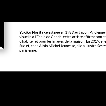
Yukiko Noritake
est née en 1989 au Japon. Ancienne 
visuelle à l’École de Condé, cette artiste affirme son st
d’habiter et pour les images de la maison. En 2019, ell
Sud et, chez Albin Michel Jeunesse, elle a illustré
Secret
parisienne.