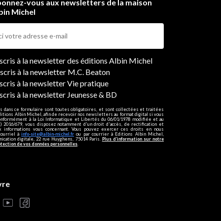
onnez-vous aux newsletters de la maison
bin Michel
ers
nscris à la newsletter des éditions Albin Michel
nscris à la newsletter M.C. Beaton
scris à la newsletter Vie pratique
nscris à la newsletter Jeunesse & BD
s dans ce formulaire sont toutes obligatoires, et sont collectées et traitées
ditions Albin Michel, afin de recevoir nos newsletters au format digital si vous
onformément à la Loi Informatique et Libertés du 06/01/1978 modifiée et au
 2016/679, vous disposez notamment d'un droit d'accès, de rectification et
ux informations vous concernant. Vous pouvez exercer ces droits en nous
courriel à
info-site@albin-michel.fr
ou par courrier à Editions Albin Michel,
cation digitale, 22 rue Huyghens, 75014 Paris.
Plus d’information sur notre
otection de vos données personnelles
.
vre