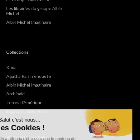
Les librairies du groupe Albin
Michel
Albin Michel Imaginaire
Collections
Koda
Agatha Raisin enquête
Albin Michel Imaginaire
Archibald
Terres d'Amérique
Espaces Libres Poche
Salut c'est nous...
NOX
les Cookies !
Wiz
Voir toutes les collections
On a attendu d'être sûrs que le contenu de