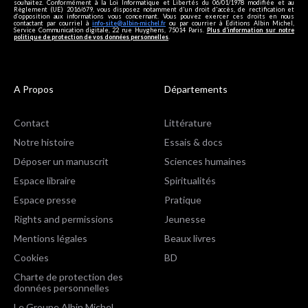
souhaitez. Conformément à la Loi Informatique et Libertés du 06/01/1978 modifiée et au
Règlement (UE) 2016/679, vous disposez notamment d'un droit d'accès, de rectification et
d’opposition aux informations vous concernant. Vous pouvez exercer ces droits en nous
contactant par courriel à
info-site@albin-michel.fr
ou par courrier à Editions Albin Michel,
Service Communication digitale, 22 rue Huyghens, 75014 Paris.
Plus d’information sur notre
politique de protection de vos données personnelles
.
A Propos
Départements
Contact
Littérature
Notre histoire
Essais & docs
Déposer un manuscrit
Sciences humaines
Espace libraire
Spiritualités
Espace presse
Pratique
Rights and permissions
Jeunesse
Mentions légales
Beaux livres
Cookies
BD
Charte de protection des
données personnelles
Le Groupe Albin Michel