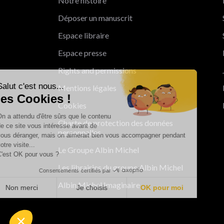
Notre histoire
Déposer un manuscrit
Espace libraire
Espace presse
Rights and permissions
Salut c'est nous...
Mentions légales
les Cookies !
Cookies
On a attendu d'être sûrs que le contenu
Charte de protection des données
de ce site vous intéresse avant de
personnelles
vous déranger, mais on aimerait bien vous accompagner pendant
votre visite...
Le Groupe Albin Michel
C'est OK pour vous ?
Les librairies du groupe Albin Michel
Consentements certifiés par
Albin Michel Imaginaire
Non merci
Je choisis
OK pour moi
Axeptio consent
Plateforme de Gestion du Consentement : Personnalisez vo
Notre plateforme vous permet d'adapter et de gérer vos param