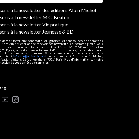
ers
nscris à la newsletter des éditions Albin Michel
nscris à la newsletter M.C. Beaton
scris à la newsletter Vie pratique
nscris à la newsletter Jeunesse & BD
s dans ce formulaire sont toutes obligatoires, et sont collectées et traitées
ditions Albin Michel, afin de recevoir nos newsletters au format digital si vous
onformément à la Loi Informatique et Libertés du 06/01/1978 modifiée et au
 2016/679, vous disposez notamment d'un droit d'accès, de rectification et
ux informations vous concernant. Vous pouvez exercer ces droits en nous
courriel à
info-site@albin-michel.fr
ou par courrier à Editions Albin Michel,
cation digitale, 22 rue Huyghens, 75014 Paris.
Plus d’information sur notre
otection de vos données personnelles
.
vre
s réglementations. Personnalisez vos préférences pour contrôler