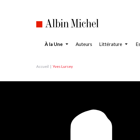
Aller
au
contenu
principal
À la Une
Auteurs
Littérature
Es
Accueil
Yves Lursey