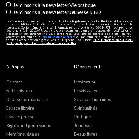
Je m’inscris à la newsletter Vie pratique
Je m’inscris à la newsletter Jeunesse & BD
Les informations dans ce formulaire sont toutes obligatoires, et sont collectées et traitées par
la société Editions Albin Michel, afin de recevoir nos newsletters au format digital si vous le
souhaitez. Conformément à la Loi Informatique et Libertés du 06/01/1978 modifiée et au
Règlement (UE) 2016/679, vous disposez notamment d'un droit d'accès, de rectification et
d’opposition aux informations vous concernant. Vous pouvez exercer ces droits en nous
contactant par courriel à
info-site@albin-michel.fr
ou par courrier à Editions Albin Michel,
Service Communication digitale, 22 rue Huyghens, 75014 Paris.
Plus d’information sur notre
politique de protection de vos données personnelles
.
A Propos
Départements
Contact
Littérature
Notre histoire
Essais & docs
Déposer un manuscrit
Sciences humaines
Espace libraire
Spiritualités
Espace presse
Pratique
Rights and permissions
Jeunesse
Mentions légales
Beaux livres