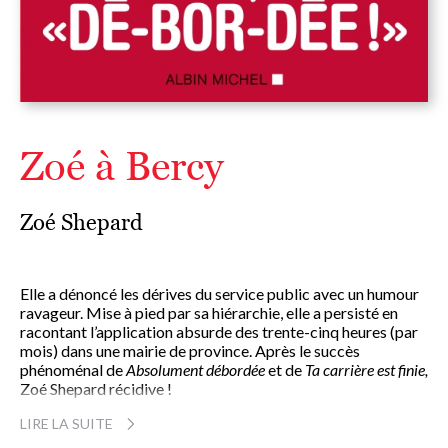
Zoé à Bercy
Zoé Shepard
Elle a dénoncé les dérives du service public avec un humour
ravageur. Mise à pied par sa hiérarchie, elle a persisté en
racontant l’application absurde des trente-cinq heures (par
mois) dans une mairie de province. Après le succès
phénoménal de
Absolument débordée
et de
Ta carrière est finie,
Zoé Shepard récidive !
Bien plus irrésistibles et pas moins édifiantes qu’un rapport
LIRE LA SUITE
de la Cour des comptes, voici ses nouvelles aventures à