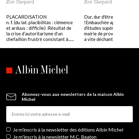
Zoé Shepard
Zoé Shepard
PLACARDISATION
Dur, dur d'être fonctionnai
n. f. (du lat. placibilitas : clémence
!Embauchée après huit ans
et arduus : difficile) :Résultat de
d'études supérieures dans 
la crise d’autoritarisme d’un
mairie de province, Zoé Sh
chefaillon frustré consistant à......
a vite déchanté. Plongée dan
Abonnez-vous aux newsletters de la maison Albin
Michel
Newsletters
Je m’inscris à la newsletter des éditions Albin Michel
Je m'inscris à la newsletter M.C. Beaton