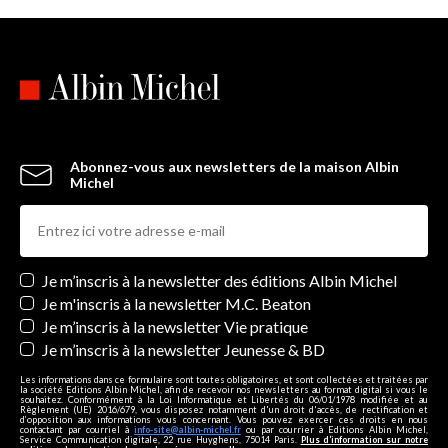
Abonnez-vous aux newsletters de la maison Albin
Michel
Newsletters
Je m’inscris à la newsletter des éditions Albin Michel
Je m'inscris à la newsletter M.C. Beaton
Je m’inscris à la newsletter Vie pratique
Je m’inscris à la newsletter Jeunesse & BD
Les informations dans ce formulaire sont toutes obligatoires, et sont collectées et traitées par
la société Editions Albin Michel, afin de recevoir nos newsletters au format digital si vous le
souhaitez. Conformément à la Loi Informatique et Libertés du 06/01/1978 modifiée et au
Règlement (UE) 2016/679, vous disposez notamment d'un droit d'accès, de rectification et
d’opposition aux informations vous concernant. Vous pouvez exercer ces droits en nous
contactant par courriel à
info-site@albin-michel.fr
ou par courrier à Editions Albin Michel,
Service Communication digitale, 22 rue Huyghens, 75014 Paris.
Plus d’information sur notre