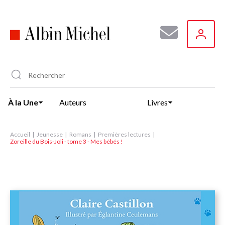
Aller
au
contenu
principal
À la Une
Auteurs
Livres
Accueil
Jeunesse
Romans
Premières lectures
Zoreille du Bois-Joli - tome 3 - Mes bébés !