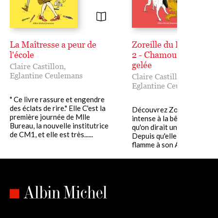
La Maîtresse a peur de
Zoreille du Bois-Joli 
l'école
2 - Chamour et boeuf 
gelée
Claire Castillon
,
Eglantine Ceulemans
Claire Castillon
,
Eglantine Ceulemans
" Ce livre rassure et engendre
des éclats de rire." Elle C'est la
Découvrez Zoreille, une c
première journée de Mlle
intense à la bêtise si prof
Bureau, la nouvelle institutrice
qu'on dirait une philosophi
de CM1, et elle est très......
Depuis qu'elle a déclaré sa
flamme à son Akara,......