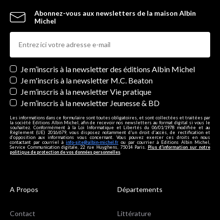
Abonnez-vous aux newsletters de la maison Albin
Michel
Newsletters
Je m’inscris à la newsletter des éditions Albin Michel
Je m'inscris à la newsletter M.C. Beaton
Je m’inscris à la newsletter Vie pratique
Je m’inscris à la newsletter Jeunesse & BD
Les informations dans ce formulaire sont toutes obligatoires, et sont collectées et traitées par
la société Editions Albin Michel, afin de recevoir nos newsletters au format digital si vous le
souhaitez. Conformément à la Loi Informatique et Libertés du 06/01/1978 modifiée et au
Règlement (UE) 2016/679, vous disposez notamment d'un droit d'accès, de rectification et
d’opposition aux informations vous concernant. Vous pouvez exercer ces droits en nous
contactant par courriel à
info-site@albin-michel.fr
ou par courrier à Editions Albin Michel,
Service Communication digitale, 22 rue Huyghens, 75014 Paris.
Plus d’information sur notre
politique de protection de vos données personnelles
.
A Propos
Départements
Contact
Littérature