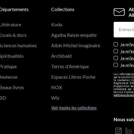
Départements
Collections
Ab
Al
Littérature
Koda
Essais & docs
Agatha Raisin enquête
Newslett
Je m’i
Sciences humaines
Albin Michel Imaginaire
Je m'i
Spiritualités
Archibald
Je m’in
Je m’i
Pratique
Terres d'Amérique
Les information
Jeunesse
Espaces Libres Poche
par la société E
le souhaitez. C
Règlement (UE)
Beaux livres
NOX
d’opposition a
contactant par 
Service Communi
politique de pr
BD
Wiz
Voir toutes les collections
Nous sui