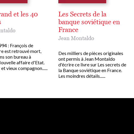
and et les 40
Les Secrets de la
s
banque soviétique en
France
ntaldo
Jean Montaldo
1994 : François de
e est retrouvé mort,
Des milliers de pièces originales
ans son bureau à
ont permis à Jean Montaldo
Nouvelle affaire d'Etat.
d'écrire ce livre sur Les secrets de
 et vieux compagnon......
la Banque soviétique en France.
Les moindres détails......