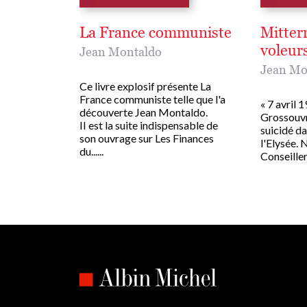
La France communiste
Mitterr
voleur
Jean Montaldo
Jean Mo
Ce livre explosif présente La
France communiste telle que l'a
« 7 avril 
découverte Jean Montaldo.
Grossouvr
II est la suite indispensable de
suicidé d
son ouvrage sur Les Finances
l'Elysée. 
du......
Conseiller