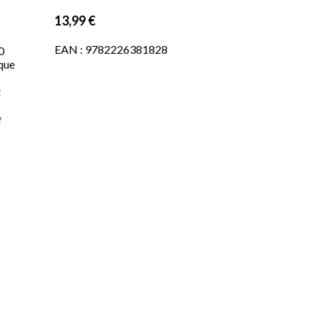
13,99 €
EAN : 9782226381828
0
ique
t
e
 le
sé
a
fin
nt
qu?
re
«