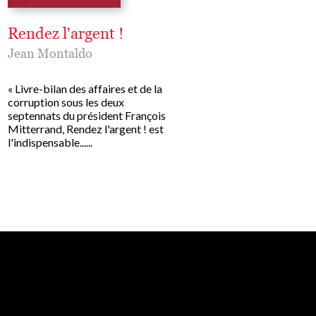
Rendez l'argent !
Lettre ouverte d'
"chien" à Françoi
Jean Montaldo
Mitterrand au no
la liberté d'aboyer
« Livre-bilan des affaires et de la
corruption sous les deux
Jean Montaldo
septennats du président François
Mitterrand, Rendez l'argent ! est
l'indispensable......
« Monsieur le Président,
Je ne vous aurais jamais é
cette lettre si le discours
vous avez prononcé le 4 
1993 à Nevers, lors des
obsèques de......