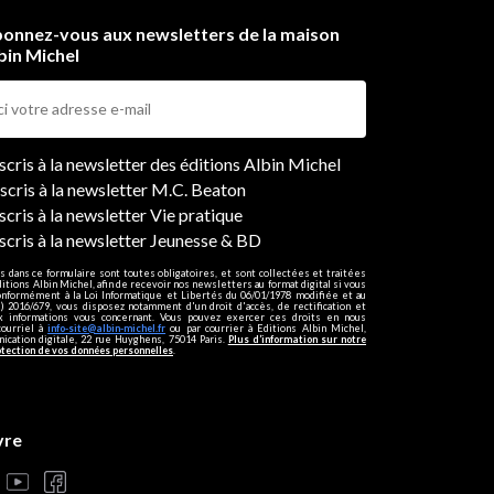
onnez-vous aux newsletters de la maison
bin Michel
ers
nscris à la newsletter des éditions Albin Michel
nscris à la newsletter M.C. Beaton
scris à la newsletter Vie pratique
nscris à la newsletter Jeunesse & BD
s dans ce formulaire sont toutes obligatoires, et sont collectées et traitées
ditions Albin Michel, afin de recevoir nos newsletters au format digital si vous
onformément à la Loi Informatique et Libertés du 06/01/1978 modifiée et au
 2016/679, vous disposez notamment d'un droit d'accès, de rectification et
ux informations vous concernant. Vous pouvez exercer ces droits en nous
courriel à
info-site@albin-michel.fr
ou par courrier à Editions Albin Michel,
cation digitale, 22 rue Huyghens, 75014 Paris.
Plus d’information sur notre
otection de vos données personnelles
.
vre