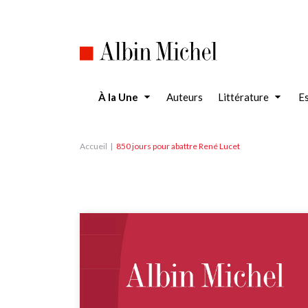
Aller
au
contenu
principal
À la Une
Auteurs
Littérature
Es
Accueil
850 jours pour abattre René Lucet