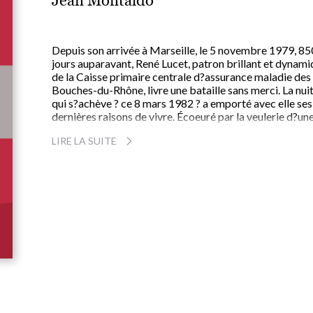
Jean Montaldo
Depuis son arrivée à Marseille, le 5 novembre 1979, 85
jours auparavant, René Lucet, patron brillant et dynam
de la Caisse primaire centrale d?assurance maladie des
Bouches-du-Rhône, livre une bataille sans merci. La nui
qui s?achève ? ce 8 mars 1982 ? a emporté avec elle ses
dernières raisons de vivre. Écoeuré par la veulerie d?un
société à laquelle il a consacré depuis son plus jeune âge
LIRE LA SUITE
meilleur de lui-même, blessé à mort par les attaques
abjectes, ignobles, d?un adversaire infâme ; abîmé, bri
par les longues et amères réflexions qui, durant toute
cette nuit folle, ont emporté ses ultimes espoirs, René
Lucet se suicide.
[?] Malgré l?immense retentissement de ce suicide qui 
pesé très lourd lors des dernières élections cantonales (
mars 1982), les Français, même les mieux informés, n?o
pas encore perçu le nombre et la gravité des questions 
il soulève, l?étendue des vraies découvertes faites par
Lucet.
Notre enquête se propose précisément de les soumett
crument à la connaissance de tous, afin de redonner à l?