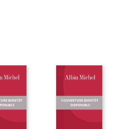
affaire » sa véritable dimension politique, économique,
sociale? et morale.
Pour ce faire, nous sommes allés chercher,
là où ils étaie
les dossiers de René Lucet et ceux de ses ennemis.
J. M.