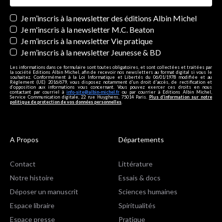
Newsletters
Je m’inscris à la newsletter des éditions Albin Michel
Je m'inscris à la newsletter M.C. Beaton
Je m’inscris à la newsletter Vie pratique
Je m’inscris à la newsletter Jeunesse & BD
Les informations dans ce formulaire sont toutes obligatoires, et sont collectées et traitées par
la société Editions Albin Michel, afin de recevoir nos newsletters au format digital si vous le
souhaitez. Conformément à la Loi Informatique et Libertés du 06/01/1978 modifiée et au
Règlement (UE) 2016/679, vous disposez notamment d'un droit d'accès, de rectification et
d’opposition aux informations vous concernant. Vous pouvez exercer ces droits en nous
contactant par courriel à
info-site@albin-michel.fr
ou par courrier à Editions Albin Michel,
Service Communication digitale, 22 rue Huyghens, 75014 Paris.
Plus d’information sur notre
politique de protection de vos données personnelles
.
A Propos
Départements
Contact
Littérature
Notre histoire
Essais & docs
Déposer un manuscrit
Sciences humaines
Espace libraire
Spiritualités
Espace presse
Pratique