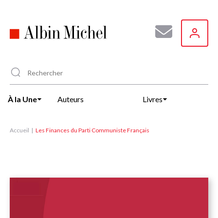
Aller
au
contenu
principal
À la Une
Auteurs
Livres
Accueil
Les Finances du Parti Communiste Français