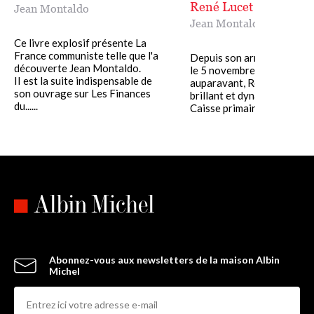
René Lucet
Jean Montaldo
Jean Montaldo
Ce livre explosif présente La
France communiste telle que l'a
Depuis son arrivée à Marse
découverte Jean Montaldo.
le 5 novembre 1979, 850 j
II est la suite indispensable de
auparavant, René Lucet, p
son ouvrage sur Les Finances
brillant et dynamique de la
du......
Caisse primaire centrale.....
Abonnez-vous aux newsletters de la maison Albin
Michel