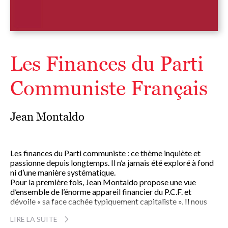
Les Finances du Parti
Communiste Français
Jean Montaldo
Les finances du Parti communiste : ce thème inquiète et
passionne depuis longtemps. Il n’a jamais été exploré à fond
ni d’une manière systématique.
Pour la première fois, Jean Montaldo propose une vue
d’ensemble de l’énorme appareil financier du P.C.F. et
dévoile « sa face cachée typiquement capitaliste ». Il nous
apprend que « le P.C.F. contrôle plusieurs centaines
LIRE LA SUITE
d’entreprises et sociétés commerciales qui monopolisent les