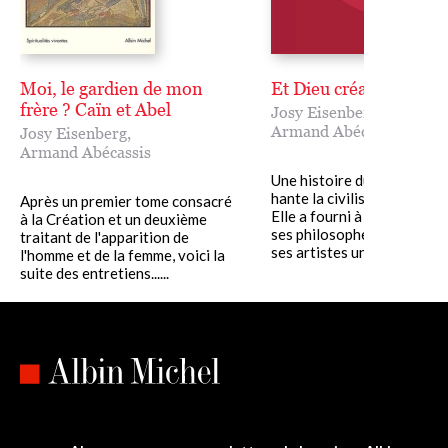
Moi, le gardien de mon
Et Dieu créa Ève
frère ? Caïn et Abel
Josy Eisenberg
,
Armand Abécassis
Josy Eisenberg
,
Armand Abécassis
Une histoire du Paradis pe
hante la civilisation occide
Après un premier tome consacré
Elle a fourni à ses théologi
à la Création et un deuxième
ses philosophes, ses poète
traitant de l'apparition de
ses artistes une série......
l'homme et de la femme, voici la
suite des entretiens......