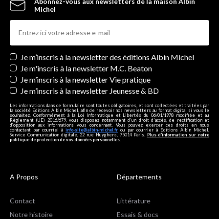
Abonnez-vous aux newsletters de la maison Albin
Michel
Newsletters
Je m’inscris à la newsletter des éditions Albin Michel
Je m'inscris à la newsletter M.C. Beaton
Je m’inscris à la newsletter Vie pratique
Je m’inscris à la newsletter Jeunesse & BD
Les informations dans ce formulaire sont toutes obligatoires, et sont collectées et traitées par
la société Editions Albin Michel, afin de recevoir nos newsletters au format digital si vous le
souhaitez. Conformément à la Loi Informatique et Libertés du 06/01/1978 modifiée et au
Règlement (UE) 2016/679, vous disposez notamment d'un droit d'accès, de rectification et
d’opposition aux informations vous concernant. Vous pouvez exercer ces droits en nous
contactant par courriel à
info-site@albin-michel.fr
ou par courrier à Editions Albin Michel,
Service Communication digitale, 22 rue Huyghens, 75014 Paris.
Plus d’information sur notre
politique de protection de vos données personnelles
.
A Propos
Départements
Contact
Littérature
Notre histoire
Essais & docs