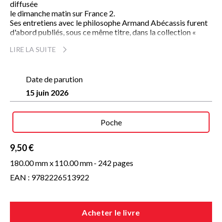
diffusée
le dimanche matin sur France 2.
Ses entretiens avec le philosophe Armand Abécassis furent
d'abord publiés, sous ce même titre, dans la collection «
Présences du judaïsme ». Leur grand succès est le reflet de
LIRE LA SUITE
l'intérêt grandissant des lecteurs de tous horizons, croyants
ou non, pour ce monument de l'humanité qu'est la Bible, et
pour la tradition judaïque en général.
Consacrés au commentaire des premiers chapitres de la
Date de parution
Genèse, les trois volumes ici rassemblés nous initient avec
15 juin 2026
une éblouissante érudition à l'exégèse rabbinique que les
auteurs font dialoguer avec les sciences humaines. Les
relations établies entre le Livre saint et notre expérience
Poche
quotidienne ne font que souligner l'actualité de ces récits
fondateurs.
9,50 €
180.00 mm x
110.00 mm
- 242 pages
EAN : 9782226513922
Acheter le livre