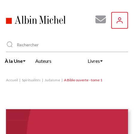
Aller
au
contenu
principal
À la Une
Auteurs
Livres
Accueil
Spiritualités
Judaïsme
A Bible ouverte - tome 1