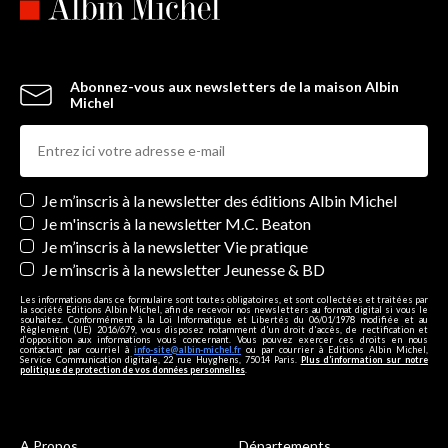
Abonnez-vous aux newsletters de la maison Albin
Michel
Newsletters
Je m’inscris à la newsletter des éditions Albin Michel
Je m'inscris à la newsletter M.C. Beaton
Je m’inscris à la newsletter Vie pratique
Je m’inscris à la newsletter Jeunesse & BD
Les informations dans ce formulaire sont toutes obligatoires, et sont collectées et traitées par
la société Editions Albin Michel, afin de recevoir nos newsletters au format digital si vous le
souhaitez. Conformément à la Loi Informatique et Libertés du 06/01/1978 modifiée et au
Règlement (UE) 2016/679, vous disposez notamment d'un droit d'accès, de rectification et
d’opposition aux informations vous concernant. Vous pouvez exercer ces droits en nous
contactant par courriel à
info-site@albin-michel.fr
ou par courrier à Editions Albin Michel,
Service Communication digitale, 22 rue Huyghens, 75014 Paris.
Plus d’information sur notre
politique de protection de vos données personnelles
.
A Propos
Départements