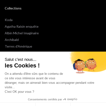
Collections
Koda
Agatha Raisin enquête
Albin Michel Imaginaire
Archibald
Terres d'Amérique
Espaces Libres Poche
Salut c'est nous...
NOX
les Cookies !
Wiz
Voir toutes les collections
On a attendu d'être sûrs que le contenu de
ce site vous intéresse avant de vous
déranger, mais on aimerait bien vous accompagner pendant votre
Nous suivre
visite...
C'est OK pour vous ?
Consentements certifiés par