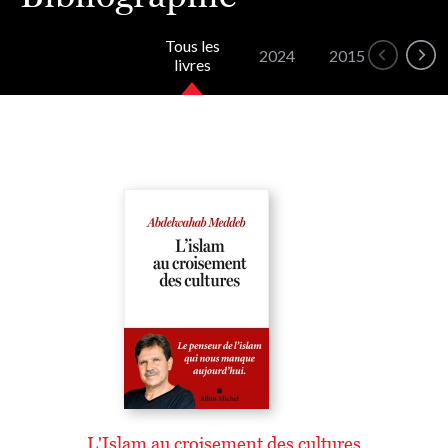
Tous les
2024
2015
2011
livres
L'Islam au croisement des cultures