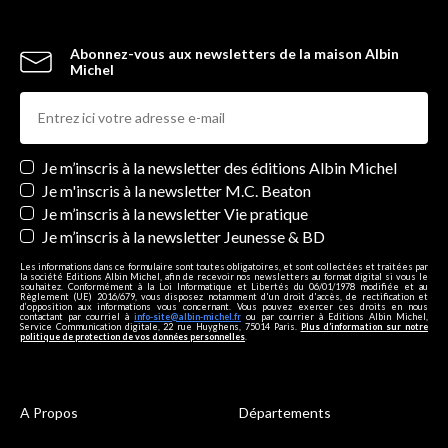
Abonnez-vous aux newsletters de la maison Albin
Michel
Newsletters
Je m’inscris à la newsletter des éditions Albin Michel
Je m'inscris à la newsletter M.C. Beaton
Je m’inscris à la newsletter Vie pratique
Je m’inscris à la newsletter Jeunesse & BD
Les informations dans ce formulaire sont toutes obligatoires, et sont collectées et traitées par
la société Editions Albin Michel, afin de recevoir nos newsletters au format digital si vous le
souhaitez. Conformément à la Loi Informatique et Libertés du 06/01/1978 modifiée et au
Règlement (UE) 2016/679, vous disposez notamment d'un droit d'accès, de rectification et
d’opposition aux informations vous concernant. Vous pouvez exercer ces droits en nous
contactant par courriel à
info-site@albin-michel.fr
ou par courrier à Editions Albin Michel,
Service Communication digitale, 22 rue Huyghens, 75014 Paris.
Plus d’information sur notre
politique de protection de vos données personnelles
.
A Propos
Départements